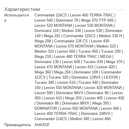
Характеристики
Используется
Commandor 116CS | Lexion 460 TERRA-TRAC |
в
Lexion 540 | Dominator 78 | Mega 370 TYP 845 |
Lexion 520 MONTANA | Lexion 530 MONTANA |
Dominator 118 | Medion 330 | Lexion 530 | Dominator
140 | Mega 202 | Commandor 115CS | Medion 330 H |
Mega 208 | Commandor 228 CS | Lexion 430
MONTANA | Lexion 570 MONTANA | Medion 320 |
Medion 310 | Lexion 560 | Tucano 450 | Tucano 330 |
Mega 218 | Lexion 480 TERRA TRAC | MEGA |
Dominator 130 | Lexion 600 | Tucano 430 | Mega 370 |
Lexion 470 MONTANA | Lexion 415 | Lexion 420 |
Mega 360 | Mega 204 | Dominator 108 | Commandor
112CS | Tucano 320 | Dominator 128VX | LEXION |
Tucano 340 | Lexion 510 | Tucano 440 | Dominator
150 | Lexion 550 MONTANA | Lexion 420 MONTANA |
Lexion 580 | Dominator 88VX | Dominator 98 | Lexion
450 | Lexion 410 | Mega 203 | Lexion 405 | Lexion 430
| Dominator 88 | Dominator 98VX | Mega 350 |
DOMINATOR | Lexion 560 MONTANA | Lexion 440 |
Lexion 450 TERRA-TRAC | Dominator 108VX |
Commandor 114CS | Medion 340 | Lexion 460
Производитель
АНАЛОГ