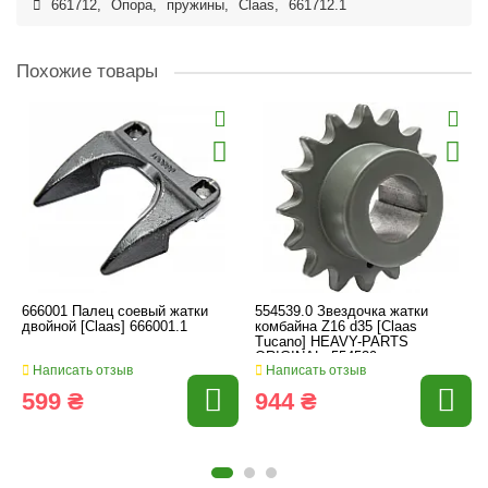
661712
,
Опора
,
пружины
,
Claas
,
661712.1
Похожие товары
666001 Палец соевый жатки
554539.0 Звездочка жатки
двойной [Claas] 666001.1
комбайна Z16 d35 [Claas
Tucano] HEAVY-PARTS
ORIGINAL, 554539
Написать отзыв
Написать отзыв
599 ₴
944 ₴