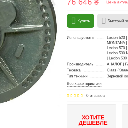
76 646 ₴
Цена актуа
Купить
Быстрый з
Используется в
Lexion 520 
MONTANA | Le
Lexion 570 |
Lexion 530 
| Lexion 53
Производитель
АНАЛОГ | F
Техника
Claas (Клаа
Тип техники
Зерновой к
Все характеристики
0 отзывов
ХОТИТЕ
ДЕШЕВЛЕ