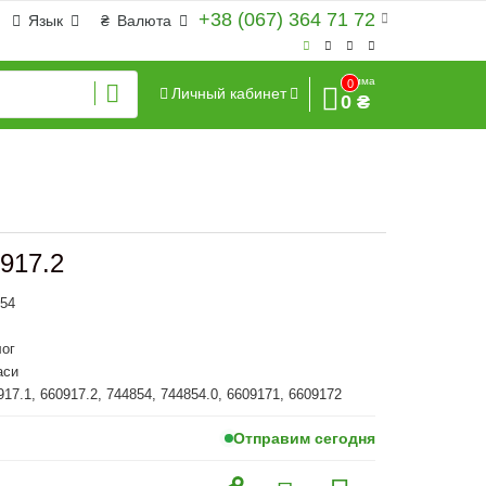
+38 (067) 364 71 72
Язык
₴
Валюта
Сумма
0
Личный кабинет
0 ₴
0917.2
854
ог
аси
917.1, 660917.2, 744854, 744854.0, 6609171, 6609172
Отправим сегодня