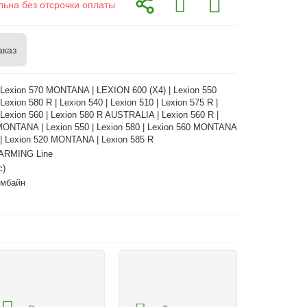
льна без отсрочки оплаты
аказ
| Lexion 570 MONTANA | LEXION 600 (X4) | Lexion 550
xion 580 R | Lexion 540 | Lexion 510 | Lexion 575 R |
 Lexion 560 | Lexion 580 R AUSTRALIA | Lexion 560 R |
MONTANA | Lexion 550 | Lexion 580 | Lexion 560 MONTANA
0 | Lexion 520 MONTANA | Lexion 585 R
ARMING Line
с)
омбайн