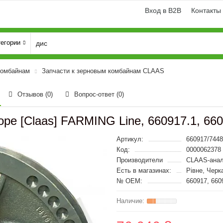
Вход в B2B
Контакты
тегории
комбайнам
Запчасти к зерновым комбайнам CLAAS
Отзывов (0)
Вопрос-ответ
(0)
оре [Claas] FARMING Line, 660917.1, 66
Артикул:
660917/744
Код:
0000062378
Производители
CLAAS-анал
Есть в магазинах:
Рівне, Черк
№ OEM:
660917, 660