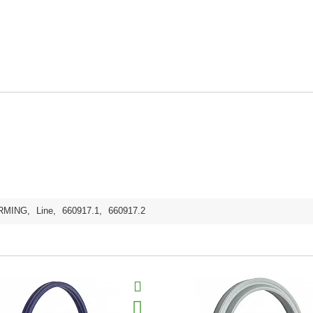
RMING
,
Line
,
660917.1
,
660917.2