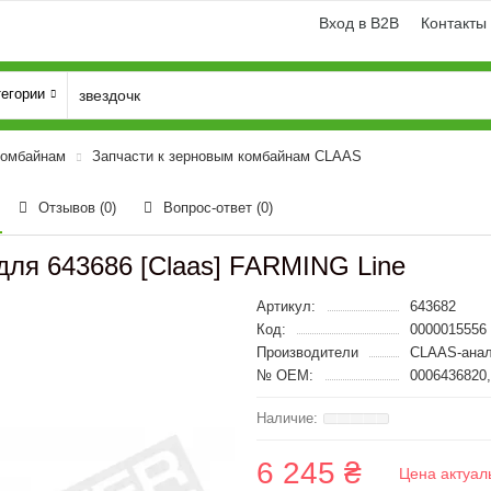
Вход в B2B
Контакты
тегории
комбайнам
Запчасти к зерновым комбайнам CLAAS
Отзывов (0)
Вопрос-ответ
(0)
для 643686 [Claas] FARMING Line
Артикул:
643682
Код:
0000015556
Производители
CLAAS-анал
№ OEM:
0006436820,
6 245 ₴
Цена актуал