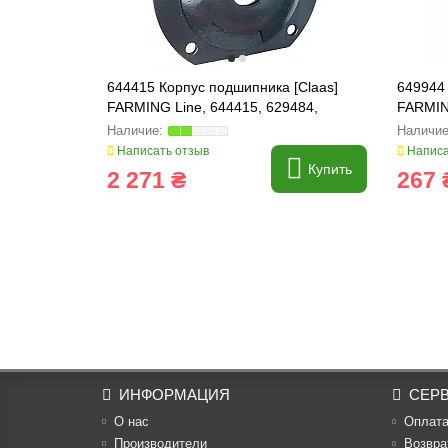
644415 Корпус подшипника [Claas]
649944 
FARMING Line, 644415, 629484,
FARMIN
628726
Написать отзыв
Написа
Купить
2 271 ₴
267 
ИНФОРМАЦИЯ
СЕР
О нас
Оплат
Производители
Возвра