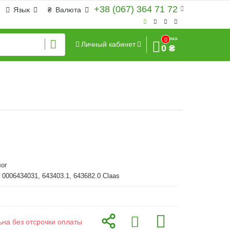
+38 (067) 364 71 72
Язык
₴
Валюта
Сумма
0
Личный кабинет
0 ₴
ог
 0006434031, 643403.1, 643682.0 Claas
ьна без отсрочки оплаты