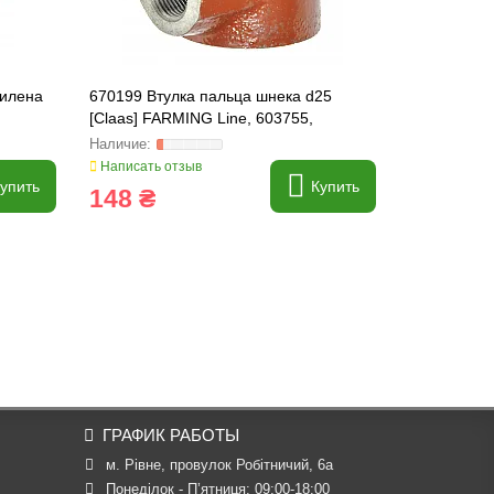
силена
670199 Втулка пальца шнека d25
674497 Кор
[Claas] FARMING Line, 603755,
[Claas] FA
603755.1
Написать отзыв
Написать о
упить
Купить
148 ₴
1 589 
ГРАФИК РАБОТЫ
м. Рівне, провулок Робітничий, 6а
Понеділок - П’ятниця: 09:00-18:00
