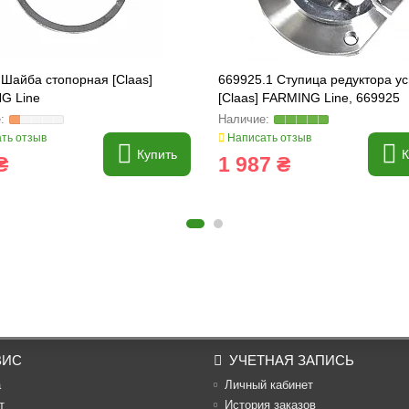
Шайба стопорная [Claas]
669925.1 Ступица редуктора у
G Line
[Claas] FARMING Line, 669925
ть отзыв
Написать отзыв
Купить
К
₴
1 987 ₴
ВИС
УЧЕТНАЯ ЗАПИСЬ
а
Личный кабинет
т
История заказов