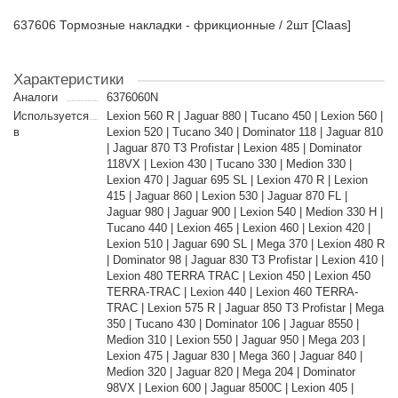
637606 Тормозные накладки - фрикционные / 2шт [Claas]
Характеристики
Аналоги
6376060N
Используется
Lexion 560 R | Jaguar 880 | Tucano 450 | Lexion 560 |
в
Lexion 520 | Tucano 340 | Dominator 118 | Jaguar 810
| Jaguar 870 T3 Profistar | Lexion 485 | Dominator
118VX | Lexion 430 | Tucano 330 | Medion 330 |
Lexion 470 | Jaguar 695 SL | Lexion 470 R | Lexion
415 | Jaguar 860 | Lexion 530 | Jaguar 870 FL |
Jaguar 980 | Jaguar 900 | Lexion 540 | Medion 330 H |
Tucano 440 | Lexion 465 | Lexion 460 | Lexion 420 |
Lexion 510 | Jaguar 690 SL | Mega 370 | Lexion 480 R
| Dominator 98 | Jaguar 830 T3 Profistar | Lexion 410 |
Lexion 480 TERRA TRAC | Lexion 450 | Lexion 450
TERRA-TRAC | Lexion 440 | Lexion 460 TERRA-
TRAC | Lexion 575 R | Jaguar 850 T3 Profistar | Mega
350 | Tucano 430 | Dominator 106 | Jaguar 8550 |
Medion 310 | Lexion 550 | Jaguar 950 | Mega 203 |
Lexion 475 | Jaguar 830 | Mega 360 | Jaguar 840 |
Medion 320 | Jaguar 820 | Mega 204 | Dominator
98VX | Lexion 600 | Jaguar 8500C | Lexion 405 |