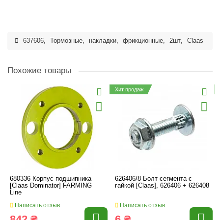
637606
,
Тормозные
,
накладки
,
фрикционные
,
2шт
,
Claas
Похожие товары
Хит продаж
680336 Корпус подшипника
626406/8 Болт сегмента с
[Claas Dominator] FARMING
гайкой [Claas], 626406 + 626408
Line
Написать отзыв
Написать отзыв
842 ₴
6 ₴