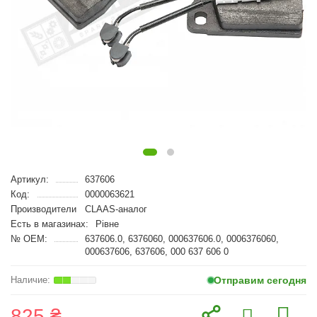
Артикул:
637606
Код:
0000063621
Производители
CLAAS-аналог
Есть в магазинах:
Рівне
№ OEM:
637606.0, 6376060, 000637606.0, 0006376060,
000637606, 637606, 000 637 606 0
Отправим сегодня
825 ₴