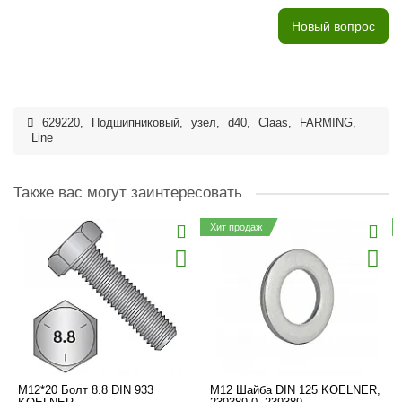
Новый вопрос
629220
,
Подшипниковый
,
узел
,
d40
,
Claas
,
FARMING
,
Line
Также вас могут заинтересовать
Хит продаж
M12*20 Болт 8.8 DIN 933
M12 Шайба DIN 125 KOELNER,