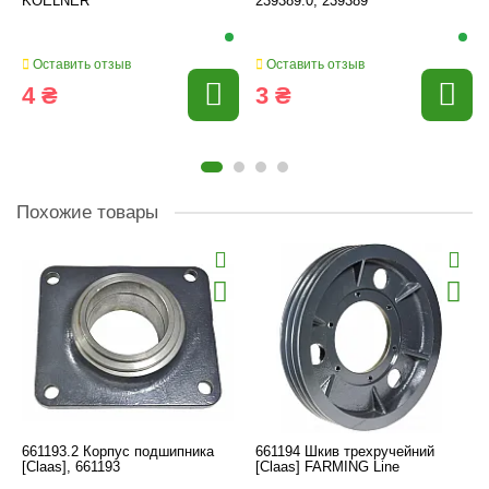
KOELNER
239389.0, 239389
Оставить отзыв
Оставить отзыв
4 ₴
3 ₴
Похожие товары
661193.2 Корпус подшипника
661194 Шкив трехручейний
[Claas], 661193
[Claas] FARMING Line