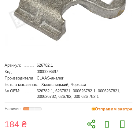
Артикул:
626782.1
Код:
0000008497
Производители
CLAAS-аналог
Есть в магазинах:
Хмельницький, Черкаси
№ OEM:
626782.1, 6267821, 000626782.1, 0006267821,
000626782, 626782, 000 626 782 1
Отправим завтра
184 ₴