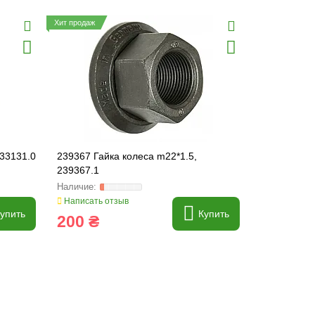
Хит продаж
233131.0
239367 Гайка колеса m22*1.5,
626748 При
239367.1
(кулачок), 
Написать отзыв
Написать о
упить
Купить
200 ₴
101 ₴