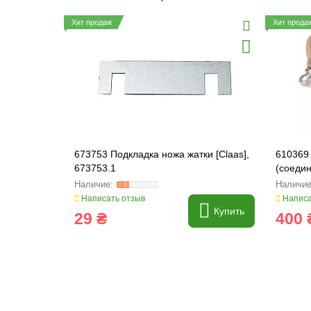
Хит продаж
Хит прода
673753 Подкладка ножа жатки [Claas],
610369
673753.1
(соедин
610369
Написать отзыв
Написа
Купить
29 ₴
400 