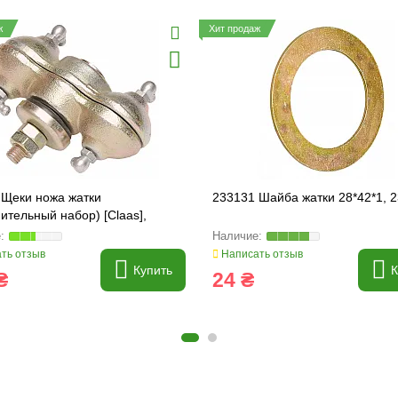
ж
Хит продаж
 Щеки ножа жатки
233131 Шайба жатки 28*42*1, 
ительный набор) [Claas],
.1
ть отзыв
Написать отзыв
Купить
К
₴
24 ₴