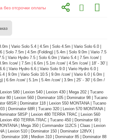
а без отсрочки оплаты
аказ
.0m | Vario Solo 5.4 | 4.5m | Solo 4.5m | Vario Solo 6.0 |
6 | Solo 7.5m | 4.5m (Folding) | 5.4m | Solo 9.0m | Vario 7.5
7.5 | Vario Hydro 7.5 | Solo 6.0m | Vario 5.4 | 7.5m /соя/ |
.9m /соя/ | 7.5m | 6.6m | 5.1m /соя/ | 4.5m /соя/ | 18' - 30' |
6.6 | Vario Hydro 6.6 | Vario Solo 9.0 | Vario Hydro 6.0 |
.4 | 9.0m | Vario Solo 10.5 | 9.0m /соя/ | Vario 6.0 | 6.0m |
) | 6.6m /соя/ | 5.1m | 5.4m /соя/ | 3.9m | 25' - 30' | 6.0m /
 Lexion 580 | Lexion 540 | Lexion 430 | Mega 202 | Tucano
tor 80 | Lexion 560 | Dominator 105 | Dominator 98 | Tucano
ator 68SR | Dominator 118 | Lexion 550 MONTANA | Tucano
203 | Dominator 68R | Tucano 320 | Lexion 570 MONTANA |
Dominator 58SP | Lexion 480 TERRA TRAC | Lexion 560
exion 450 TERRA-TRAC | Tucano 450 | Dominator 68 |
MONTANA | Mega 350 | Commandor 112CS | Claas | Lexion
 | Lexion 510 | Dominator 150 | Dominator 128VX |
 Dominator 108 | Medion 310 | Dominator 85 | Dominator 88