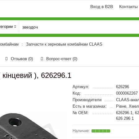
Вход в B2B
Контакты
тегории
комбайнам
Запчасти к зерновым комбайнам CLAAS
Отзывов (0)
Вопрос-ответ
(0)
кінцевий ), 626296.1
Артикул:
626296
Код:
0000062267
Производители
CLAAS-анал
Есть в магазинах:
Рівне, Хмел
№ OEM:
626296.1, 6
626 296 1