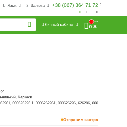
+38 (067) 364 71 72
Язык
₴
Валюта
Сумма
0
Личный кабинет
0 ₴
ог
ьницький, Черкаси
262961, 000626296.1, 0006262961, 000626296, 626296, 000
Отправим завтра