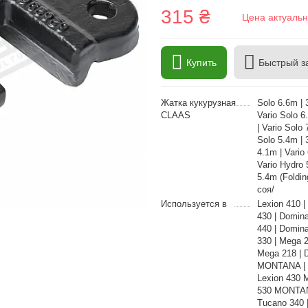
315 ₴
Цена актуальн
Купить
Быстрый з
Жатка кукурузная
Solo 6.6m | 3
CLAAS
Vario Solo 6.
| Vario Solo 
Solo 5.4m | 3
4.1m | Vario 
Vario Hydro 5
5.4m (Folding
соя/
Используется в
Lexion 410 |
430 | Domina
440 | Domin
330 | Mega 
Mega 218 | 
MONTANA | L
Lexion 430 
530 MONTANA
Tucano 340 |