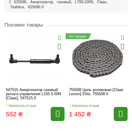
625696
,
Амортизатор
,
газовый
,
L700-100N
,
Claas
,
Stabilus
,
625696.0
Похожие товары
Хит продаж
547515 Амортизатор газовый
755508 Цепь роликовая [Claas
рычага управления L155.5-50N
Lexion] Elite, 755508.0
[Claas], 547515.0
Написать отзыв
Написать отзыв
552 ₴
1 452 ₴