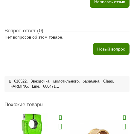
Написать отзыв
Вопрос-ответ
(0)
Нет вопросов об этом товаре.
Новый вопрос
618522
,
Звездочка
,
молотильного
,
барабана
,
Claas
,
FARMING
,
Line
,
600471.1
Похожие товары