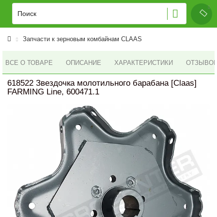
Запчасти к зерновым комбайнам CLAAS
ВСЕ О ТОВАРЕ
ОПИСАНИЕ
ХАРАКТЕРИСТИКИ
ОТЗЫВОВ 
618522 Звездочка молотильного барабана [Claas]
FARMING Line, 600471.1