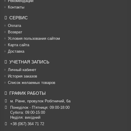
Рекомендации
Контакты
СЕРВИС
Оплата
Возврат
Условия пользования сайтом
Карта сайта
Доставка
УЧЕТНАЯ ЗАПИСЬ
Личный кабинет
История заказов
Список желаемых товаров
ГРАФИК РАБОТЫ
м. Рівне, провулок Робітничий, 6а
Понеділок - П’ятниця: 09:00-18:00

Субота: 09:00-15:00

Неділя: вихідний
+38 (067) 364 71 72