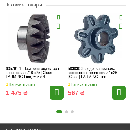
Похожие товары
605791.1 Шестерня редуктора –
503030 Звездочка привода
коническая Z16 d25 [Claas]
зернового элеватора z7 d26
FARMING Line, 605791
[Claas] FARMING Line
Написать отзыв
Написать отзыв
1 475 ₴
567 ₴