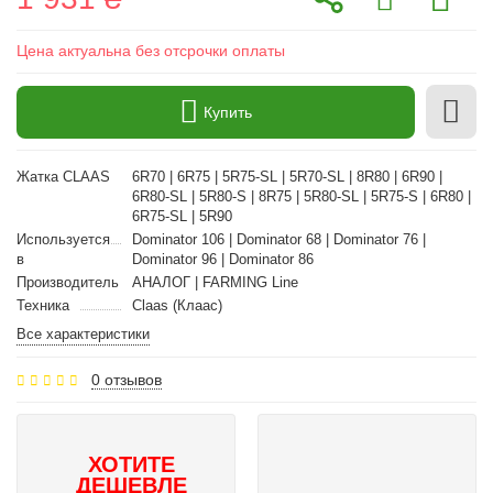
Цена актуальна без отсрочки оплаты
Купить
Жатка CLAAS
6R70 | 6R75 | 5R75-SL | 5R70-SL | 8R80 | 6R90 |
6R80-SL | 5R80-S | 8R75 | 5R80-SL | 5R75-S | 6R80 |
6R75-SL | 5R90
Используется
Dominator 106 | Dominator 68 | Dominator 76 |
в
Dominator 96 | Dominator 86
Производитель
АНАЛОГ | FARMING Line
Техника
Claas (Клаас)
Все характеристики
0 отзывов
ХОТИТЕ
ДЕШЕВЛЕ