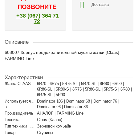
Доставка
ПОЗВОНИТЕ
+38 (067) 364 71
72
Описание
608007 Корпус предохранительной муфты жатки [Claas]
FARMING Line
Характеристики
Жатка CLAAS
6R70 | 6R75 | 5R75-SL | 5R70-SL | 8R80 | 6R90 |
6R80-SL | 5R80-S | 8R75 | 5R80-SL | 5R75-S | 6R80 |
6R75-SL | 5R90
Используется
Dominator 106 | Dominator 68 | Dominator 76 |
в
Dominator 96 | Dominator 86
Производитель
АНАЛОГ | FARMING Line
Техника
Claas (Клаас)
Тип техники
Зерновой комбайн
Товар
Ступицы