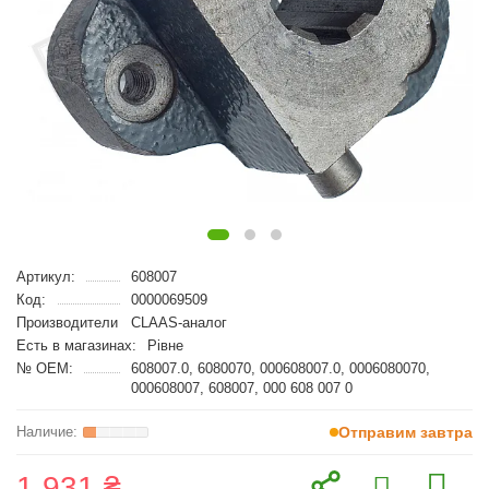
Артикул:
608007
Код:
0000069509
Производители
CLAAS-аналог
Есть в магазинах:
Рівне
№ OEM:
608007.0, 6080070, 000608007.0, 0006080070,
000608007, 608007, 000 608 007 0
Отправим завтра
1 931 ₴