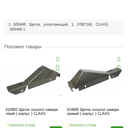
605448
,
Щиток
,
уплотняющий
,
1
,
5*80*160
,
CLAAS
,
605448.1
Похожие товары
614902 Щиток похилої камери
614905 Щиток похилої камери
лівий ( корпус ) CLAAS
правий ( корпус ) CLAAS
Написать отзыв
Написать отзыв