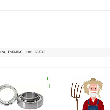
ліва
,
FARMING
,
Line
,
603742