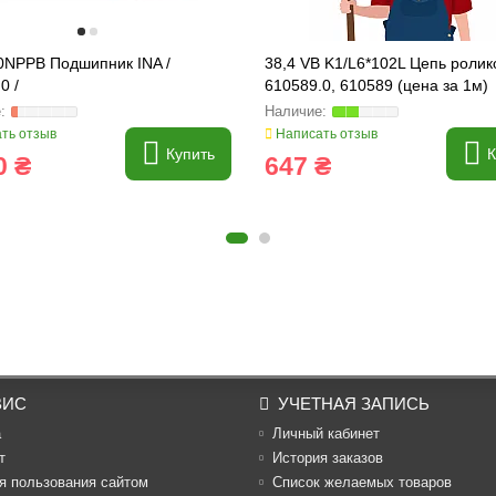
NPPB Подшипник INA /
38,4 VB K1/L6*102L Цепь ролик
0 /
610589.0, 610589 (цена за 1м)
ть отзыв
Написать отзыв
Купить
К
0 ₴
647 ₴
ВИС
УЧЕТНАЯ ЗАПИСЬ
а
Личный кабинет
т
История заказов
я пользования сайтом
Список желаемых товаров