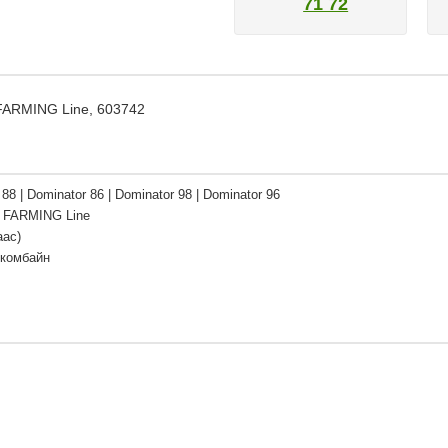
71 72
 FARMING Line, 603742
88 | Dominator 86 | Dominator 98 | Dominator 96
 FARMING Line
аас)
 комбайн