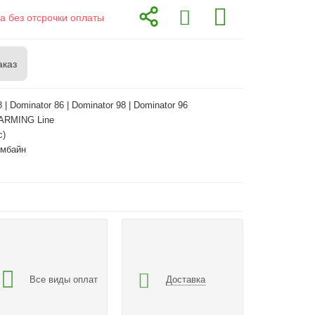
а без отсрочки оплаты
аказ
 | Dominator 86 | Dominator 98 | Dominator 96
ARMING Line
с)
омбайн
Все виды оплат
Доставка