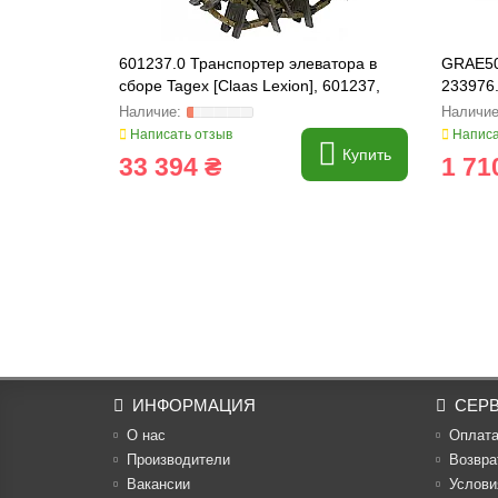
601237.0 Транспортер элеватора в
GRAE50
сборе Tagex [Claas Lexion], 601237,
233976.
795577.0, 795577
Написать отзыв
Написа
Купить
33 394 ₴
1 71
ИНФОРМАЦИЯ
СЕР
О нас
Оплат
Производители
Возвра
Вакансии
Услови