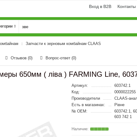
Вход в B2B
Контакты
тегории
комбайнам
Запчасти к зерновым комбайнам CLAAS
Отзывов (0)
Вопрос-ответ
(0)
меры 650мм ( ліва ) FARMING Line, 603
Артикул:
603742.1
Код:
0000022255
Производители
CLAAS-анал
Есть в магазинах:
Рівне
№ OEM:
603742.1, 6
603 742 1