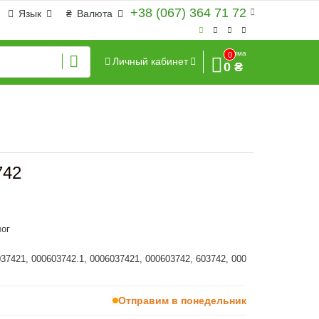
+38 (067) 364 71 72
Язык
₴
Валюта
Сумма
0
Личный кабинет
0 ₴
742
ог
037421, 000603742.1, 0006037421, 000603742, 603742, 000
Отправим в понедельник