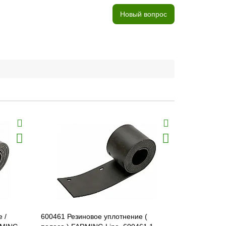
Новый вопрос
 /
600461 Резиновое уплотнение (
663966.0 Р