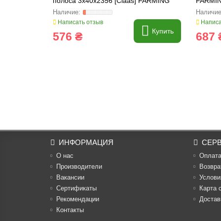
полоса 3x40x2356 [Claas] FARMING
FARMIN
Line, 663638.0
Написать отзыв
Написа
Купить
576 ₴
687 
ИНФОРМАЦИЯ
СЕР
О нас
Оплат
Производители
Возвра
Вакансии
Услови
Cертификаты
Карта 
Рекомендации
Достав
Контакты