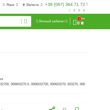
+38 (067) 364 71 72
Язык
₴
Валюта
Сумма
0
Личный кабинет
0 ₴
ог
032700, 000603270.0, 0006032700, 000603270, 603270, 000