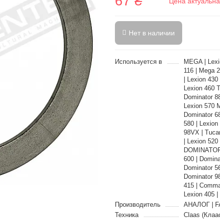
67 ₴
Цена актуальна
Нет в наличии
Используется в
MEGA | Lexi
116 | Mega 
| Lexion 430
Lexion 460 
Dominator 88
Lexion 570 
Dominator 6
580 | Lexion
98VX | Tuca
| Lexion 52
DOMINATOR |
600 | Domina
Dominator 56
Dominator 98
415 | Comma
Lexion 405 
Производитель
АНАЛОГ | F
Техника
Claas (Клаа