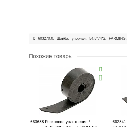
603270.0
,
Шайба
,
упорная
,
54.5*74*2
,
FARMING
Похожие товары
663638 Резиновое уплотнение /
662841