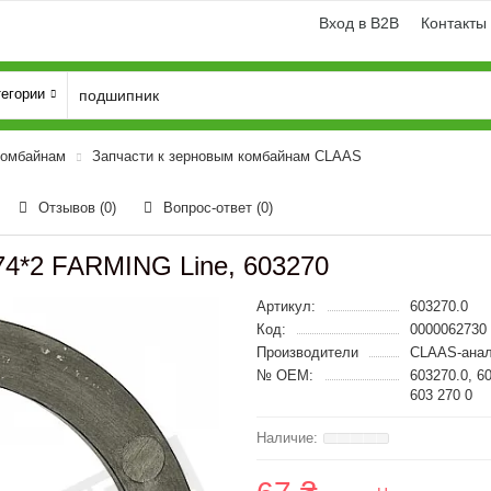
Вход в B2B
Контакты
тегории
комбайнам
Запчасти к зерновым комбайнам CLAAS
Отзывов (0)
Вопрос-ответ
(0)
74*2 FARMING Line, 603270
Артикул:
603270.0
Код:
0000062730
Производители
CLAAS-анал
№ OEM:
603270.0, 6
603 270 0