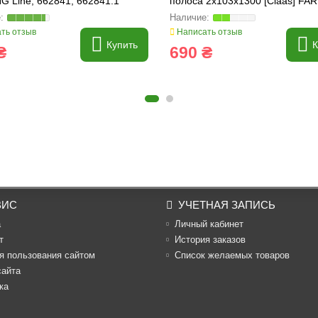
G Line, 662841, 662841.1
полоса 2x103x1300 [Claas] FA
Line, 662857
ть отзыв
Написать отзыв
Купить
К
₴
690 ₴
ВИС
УЧЕТНАЯ ЗАПИСЬ
а
Личный кабинет
т
История заказов
я пользования сайтом
Список желаемых товаров
сайта
ка