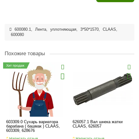
600080.1
,
Лента
,
уплотняющая
,
3*50*1570
,
CLAAS
,
600080
Похожие товары
Хит продаж
603309.0 Сухарь вариатора
626057.1 Вал шнека жатки
барабана ( башмак ) CLAAS,
CLAAS, 626057
603309, 628676
Написать отзыв
Написать отзыв