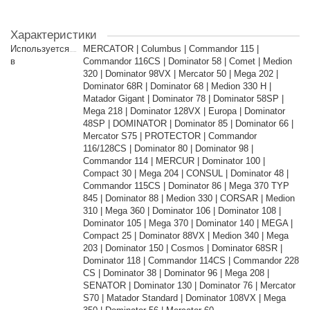
Характеристики
Используется
MERCATOR | Columbus | Commandor 115 |
в
Commandor 116CS | Dominator 58 | Comet | Medion
320 | Dominator 98VX | Mercator 50 | Mega 202 |
Dominator 68R | Dominator 68 | Medion 330 H |
Matador Gigant | Dominator 78 | Dominator 58SP |
Mega 218 | Dominator 128VX | Europa | Dominator
48SP | DOMINATOR | Dominator 85 | Dominator 66 |
Mercator S75 | PROTECTOR | Commandor
116/128CS | Dominator 80 | Dominator 98 |
Commandor 114 | MERCUR | Dominator 100 |
Compact 30 | Mega 204 | CONSUL | Dominator 48 |
Commandor 115CS | Dominator 86 | Mega 370 TYP
845 | Dominator 88 | Medion 330 | CORSAR | Medion
310 | Mega 360 | Dominator 106 | Dominator 108 |
Dominator 105 | Mega 370 | Dominator 140 | MEGA |
Compact 25 | Dominator 88VX | Medion 340 | Mega
203 | Dominator 150 | Cosmos | Dominator 68SR |
Dominator 118 | Commandor 114CS | Commandor 228
CS | Dominator 38 | Dominator 96 | Mega 208 |
SENATOR | Dominator 130 | Dominator 76 | Mercator
S70 | Matador Standard | Dominator 108VX | Mega