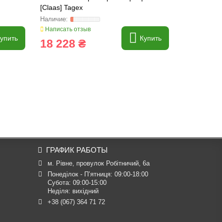
[Claas] Tagex
[Claas] FA
Написать отзыв
Написать о
упить
Купить
18 228 ₴
1 589 
ГРАФИК РАБОТЫ
м. Рівне, провулок Робітничий, 6а
Понеділок - П’ятниця: 09:00-18:00

Субота: 09:00-15:00

Неділя: вихідний
+38 (067) 364 71 72