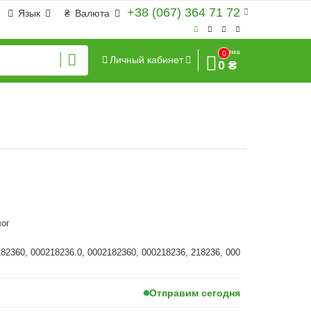
+38 (067) 364 71 72
Язык
₴
Валюта
Сумма
0
Личный кабинет
0 ₴
ог
182360, 000218236.0, 0002182360, 000218236, 218236, 000
Отправим сегодня