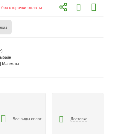
 без отсрочки оплаты
аказ
с)
омбайн
 | Манжеты
Все виды оплат
Доставка