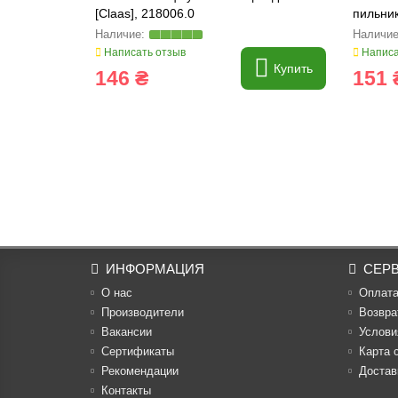
[Claas], 218006.0
пильник
Написать отзыв
Написа
Купить
146 ₴
151 
ИНФОРМАЦИЯ
СЕР
О нас
Оплат
Производители
Возвра
Вакансии
Услови
Cертификаты
Карта 
Рекомендации
Достав
Контакты