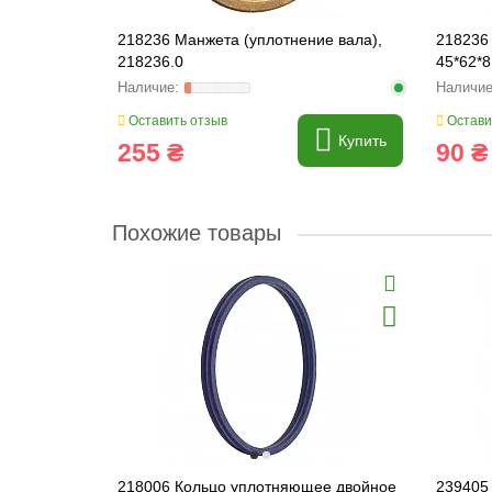
218236 Манжета (уплотнение вала),
218236
218236.0
45*62*8
Оставить отзыв
Остави
Купить
255 ₴
90 ₴
Похожие товары
218006 Кольцо уплотняющее двойное
239405 