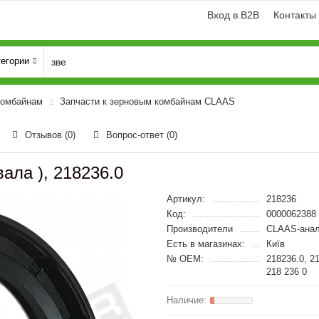
Вход в B2B
Контакты
тегории
комбайнам
Запчасти к зерновым комбайнам CLAAS
Отзывов (0)
Вопрос-ответ
(0)
ала ), 218236.0
Артикул:
218236
Код:
0000062388
Производители
CLAAS-анал
Есть в магазинах:
Київ
№ OEM:
218236.0, 2
218 236 0