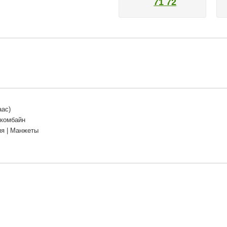
71 72
аас)
 комбайн
ия | Манжеты