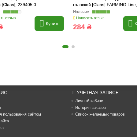
 [Claas], 239405.0
головкой [Claas] FARMING Line,
215351
ть отзыв
Написать отзыв
Купить
К
₴
284 ₴
ВИС
УЧЕТНАЯ ЗАПИСЬ
а
Личный кабинет
т
История заказов
я пользования сайтом
Список желаемых товаров
сайта
ка