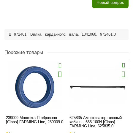
Новый вопрос
972461
,
Вилка
,
карданного
,
вала
,
1041068
,
972461.0
Похожие товары
239009 Манжета П-образная
625835 Амортизатор газовый
[Claas] FARMING Line, 239009.0
кабины L565 100N [Claas]
FARMING Line, 625835.0