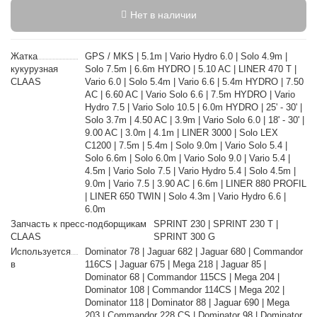
Нет в наличии
Жатка
GPS / MKS | 5.1m | Vario Hydro 6.0 | Solo 4.9m |
кукурузная
Solo 7.5m | 6.6m HYDRO | 5.10 AC | LINER 470 T |
CLAAS
Vario 6.0 | Solo 5.4m | Vario 6.6 | 5.4m HYDRO | 7.50
AC | 6.60 AC | Vario Solo 6.6 | 7.5m HYDRO | Vario
Hydro 7.5 | Vario Solo 10.5 | 6.0m HYDRO | 25' - 30' |
Solo 3.7m | 4.50 AC | 3.9m | Vario Solo 6.0 | 18' - 30' |
9.00 AC | 3.0m | 4.1m | LINER 3000 | Solo LEX
C1200 | 7.5m | 5.4m | Solo 9.0m | Vario Solo 5.4 |
Solo 6.6m | Solo 6.0m | Vario Solo 9.0 | Vario 5.4 |
4.5m | Vario Solo 7.5 | Vario Hydro 5.4 | Solo 4.5m |
9.0m | Vario 7.5 | 3.90 AC | 6.6m | LINER 880 PROFIL
| LINER 650 TWIN | Solo 4.3m | Vario Hydro 6.6 |
6.0m
Запчасть к пресс-подборщикам
SPRINT 230 | SPRINT 230 T |
CLAAS
SPRINT 300 G
Используется
Dominator 78 | Jaguar 682 | Jaguar 680 | Commandor
в
116CS | Jaguar 675 | Mega 218 | Jaguar 85 |
Dominator 68 | Commandor 115CS | Mega 204 |
Dominator 108 | Commandor 114CS | Mega 202 |
Dominator 118 | Dominator 88 | Jaguar 690 | Mega
203 | Commandor 228 CS | Dominator 98 | Dominator