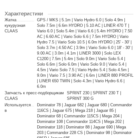
Характеристики
Жатка
GPS / MKS | 5.1m | Vario Hydro 6.0 | Solo 4.9m |
кукурузная
Solo 7.5m | 6.6m HYDRO | 5.10 AC | LINER 470 T |
CLAAS
Vario 6.0 | Solo 5.4m | Vario 6.6 | 5.4m HYDRO | 7.50
AC | 6.60 AC | Vario Solo 6.6 | 7.5m HYDRO | Vario
Hydro 7.5 | Vario Solo 10.5 | 6.0m HYDRO | 25' - 30' |
Solo 3.7m | 4.50 AC | 3.9m | Vario Solo 6.0 | 18' - 30' |
9.00 AC | 3.0m | 4.1m | LINER 3000 | Solo LEX
C1200 | 7.5m | 5.4m | Solo 9.0m | Vario Solo 5.4 |
Solo 6.6m | Solo 6.0m | Vario Solo 9.0 | Vario 5.4 |
4.5m | Vario Solo 7.5 | Vario Hydro 5.4 | Solo 4.5m |
9.0m | Vario 7.5 | 3.90 AC | 6.6m | LINER 880 PROFIL
| LINER 650 TWIN | Solo 4.3m | Vario Hydro 6.6 |
6.0m
Запчасть к пресс-подборщикам
SPRINT 230 | SPRINT 230 T |
CLAAS
SPRINT 300 G
Используется
Dominator 78 | Jaguar 682 | Jaguar 680 | Commandor
в
116CS | Jaguar 675 | Mega 218 | Jaguar 85 |
Dominator 68 | Commandor 115CS | Mega 204 |
Dominator 108 | Commandor 114CS | Mega 202 |
Dominator 118 | Dominator 88 | Jaguar 690 | Mega
203 | Commandor 228 CS | Dominator 98 | Dominator