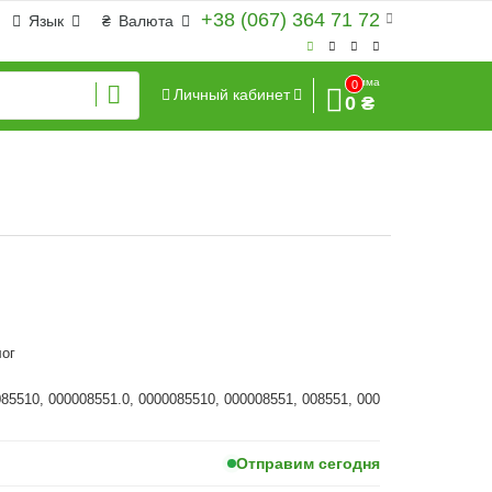
+38 (067) 364 71 72
Язык
₴
Валюта
Сумма
0
Личный кабинет
0 ₴
ог
085510, 000008551.0, 0000085510, 000008551, 008551, 000
Отправим сегодня