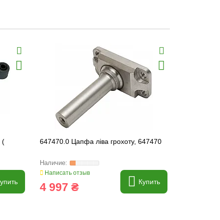
 (
647470.0 Цапфа ліва грохоту, 647470
734785.0 П
6010K 2RS 
Написать отзыв
Написать о
упить
Купить
4 997 ₴
500 ₴