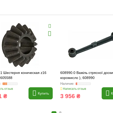
.1 Шестерня коническая z16
608990.0 Важіль стрясної доски
, 605588
коромисло ), 608990
ть отзыв
Написать отзыв
Купить
К
1 ₴
3 956 ₴