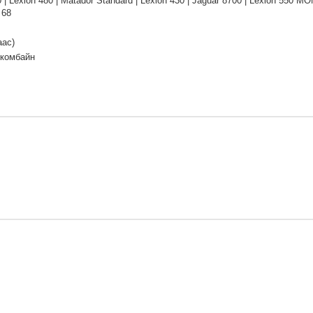
0 | Lexion 480 | Matador Standard | Lexion 430 | Jaguar 8700 | Lexion 550 
 68
аас)
 комбайн