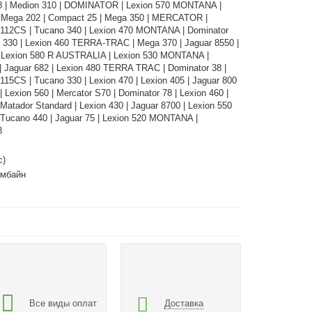
8 | Medion 310 | DOMINATOR | Lexion 570 MONTANA |
| Mega 202 | Compact 25 | Mega 350 | MERCATOR |
12CS | Tucano 340 | Lexion 470 MONTANA | Dominator
n 330 | Lexion 460 TERRA-TRAC | Mega 370 | Jaguar 8550 |
| Lexion 580 R AUSTRALIA | Lexion 530 MONTANA |
| Jaguar 682 | Lexion 480 TERRA TRAC | Dominator 38 |
15CS | Tucano 330 | Lexion 470 | Lexion 405 | Jaguar 800
 | Lexion 560 | Mercator S70 | Dominator 78 | Lexion 460 |
 Matador Standard | Lexion 430 | Jaguar 8700 | Lexion 550
ucano 440 | Jaguar 75 | Lexion 520 MONTANA |
8
с)
омбайн
Все виды оплат
Доставка