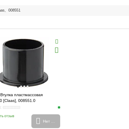
aas
,
008551
 Втулка пластмассовая
0 [Claas], 008551.0
ть отзыв
Нет в наличии