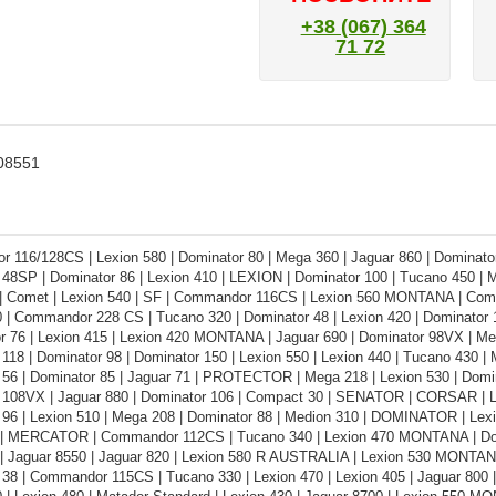
+38 (067) 364
71 72
008551
116/128CS | Lexion 580 | Dominator 80 | Mega 360 | Jaguar 860 | Dominator 
 48SP | Dominator 86 | Lexion 410 | LEXION | Dominator 100 | Tucano 450 |
Comet | Lexion 540 | SF | Commandor 116CS | Lexion 560 MONTANA | Comma
 | Commandor 228 CS | Tucano 320 | Dominator 48 | Lexion 420 | Dominator 1
r 76 | Lexion 415 | Lexion 420 MONTANA | Jaguar 690 | Dominator 98VX | Meg
118 | Dominator 98 | Dominator 150 | Lexion 550 | Lexion 440 | Tucano 430 |
 56 | Dominator 85 | Jaguar 71 | PROTECTOR | Mega 218 | Lexion 530 | Domin
 108VX | Jaguar 880 | Dominator 106 | Compact 30 | SENATOR | CORSAR | 
 96 | Lexion 510 | Mega 208 | Dominator 88 | Medion 310 | DOMINATOR | Le
| MERCATOR | Commandor 112CS | Tucano 340 | Lexion 470 MONTANA | Dom
| Jaguar 8550 | Jaguar 820 | Lexion 580 R AUSTRALIA | Lexion 530 MONTANA
38 | Commandor 115CS | Tucano 330 | Lexion 470 | Lexion 405 | Jaguar 800 | 