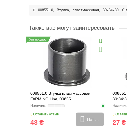
008551.0
,
Втулка
,
пластмассовая
,
30x34x30
,
Cl
Также вас могут заинтересовать
Хит продаж
008551.0 Втулка пластмассовая
008551
FARMING Line, 008551
30*34*3
Оставить отзыв
Остави
Нет в наличии
43 ₴
27 ₴