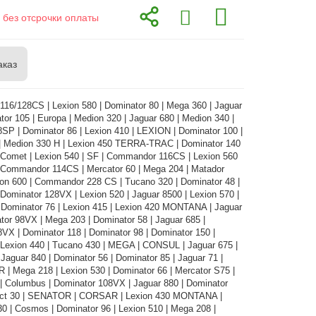
 без отсрочки оплаты
аказ
16/128CS | Lexion 580 | Dominator 80 | Mega 360 | Jaguar
tor 105 | Europa | Medion 320 | Jaguar 680 | Medion 340 |
SP | Dominator 86 | Lexion 410 | LEXION | Dominator 100 |
| Medion 330 H | Lexion 450 TERRA-TRAC | Dominator 140
Comet | Lexion 540 | SF | Commandor 116CS | Lexion 560
ommandor 114CS | Mercator 60 | Mega 204 | Matador
ion 600 | Commandor 228 CS | Tucano 320 | Dominator 48 |
 Dominator 128VX | Lexion 520 | Jaguar 8500 | Lexion 570 |
 Dominator 76 | Lexion 415 | Lexion 420 MONTANA | Jaguar
tor 98VX | Mega 203 | Dominator 58 | Jaguar 685 |
VX | Dominator 118 | Dominator 98 | Dominator 150 |
 Lexion 440 | Tucano 430 | MEGA | CONSUL | Jaguar 675 |
 Jaguar 840 | Dominator 56 | Dominator 85 | Jaguar 71 |
 Mega 218 | Lexion 530 | Dominator 66 | Mercator S75 |
| Columbus | Dominator 108VX | Jaguar 880 | Dominator
ct 30 | SENATOR | CORSAR | Lexion 430 MONTANA |
0 | Cosmos | Dominator 96 | Lexion 510 | Mega 208 |