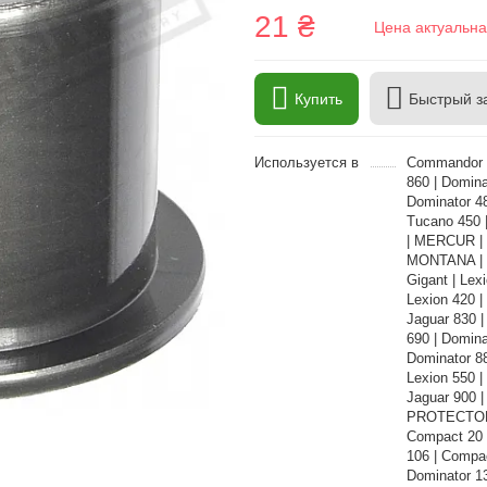
21 ₴
Цена актуальна
Купить
Быстрый з
Используется в
Commandor 1
860 | Domina
Dominator 48
Tucano 450 
| MERCUR | 
MONTANA | C
Gigant | Lex
Lexion 420 |
Jaguar 830 |
690 | Domina
Dominator 88
Lexion 550 |
Jaguar 900 |
PROTECTOR |
Compact 20 
106 | Compa
Dominator 13