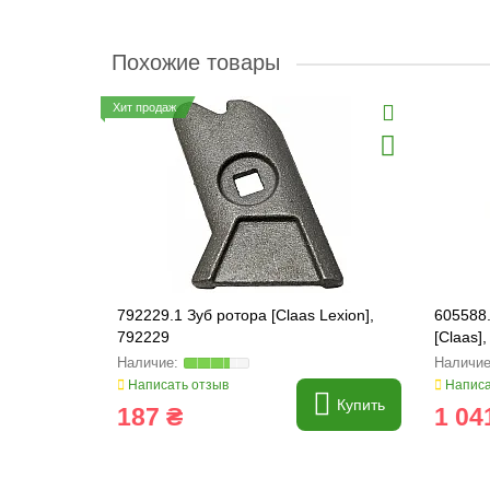
Похожие товары
Хит продаж
792229.1 Зуб ротора [Claas Lexion],
605588
792229
[Claas]
Написать отзыв
Написа
Купить
187 ₴
1 04