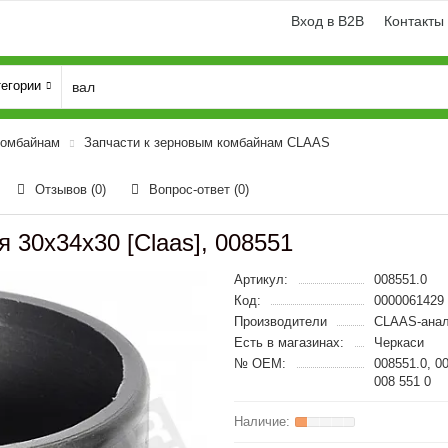
Вход в B2B
Контакты
тегории
комбайнам
Запчасти к зерновым комбайнам CLAAS
Отзывов (0)
Вопрос-ответ
(0)
 30x34x30 [Claas], 008551
Артикул:
008551.0
Код:
0000061429
Производители
CLAAS-анал
Есть в магазинах:
Черкаси
№ OEM:
008551.0, 0
008 551 0