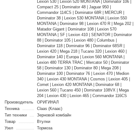
Lexion 530 | Lexion 520 MONTANA | Dominator 106 |
Compact 25 | Dominator 48 | Jaguar 950 |
Commandor 114CS | Dominator 68R | MERCUR |
Dominator 38 | Lexion 530 MONTANA | Lexion 550
MONTANA | Dominator 98 | Lexion 470 R | Mega 202 |
Matador Gigant | Dominator 108 | Lexion 570
MONTANA | SF | Lexion 410 | SENATOR | Dominator
88 | Dominator 105 | Lexion 480 | Columbus |
Dominator 118 | Dominator 96 | Dominator 68SR |
Lexion 420 | Mega 218 | Tucano 320 | Lexion 460 |
Dominator 140 | Europa | Lexion 560 MONTANA |
Lexion 480 TERRA TRAC | Mercator 50 | Dominator
58 | Dominator 130 | Dominator 80 | Mega 208 |
Dominator 100 | Dominator 76 | Lexion 470 | Medion
340 | Lexion 430 MONTANA | Cosmos | Lexion 405 |
Comet | Lexion 420 MONTANA | Dominator 68 |
Lexion 560 | Tucano 450 | Dominator 108VX | Mega
204 | Lexion 430 | Lexion 465 | Commandor 116CS
Производитель
ОРИГИНАЛ
Техника
Claas (Клаас)
Тип техники
Зерновой комбайн
Товар
Втулки
Узел
Тормоза