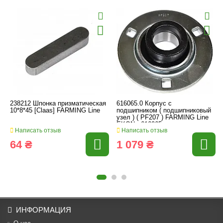
238212 Шпонка призматическая
616065.0 Корпус с
10*8*45 [Claas] FARMING Line
подшипником ( подшипниковый
узел ) ( PF207 ) FARMING Line
EKON., 616065
Написать отзыв
Написать отзыв
64 ₴
1 079 ₴
ИНФОРМАЦИЯ