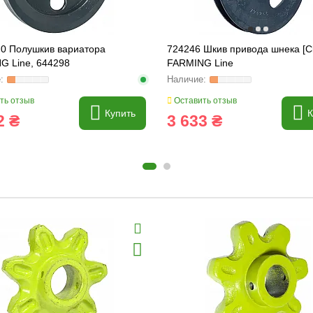
.0 Полушкив вариатора
724246 Шкив привода шнека [C
G Line, 644298
FARMING Line
ть отзыв
Оставить отзыв
Купить
К
2 ₴
3 633 ₴