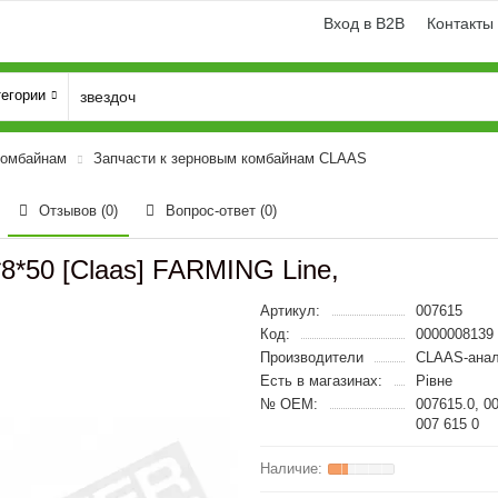
Вход в B2B
Контакты
тегории
комбайнам
Запчасти к зерновым комбайнам CLAAS
Отзывов (0)
Вопрос-ответ
(0)
8*50 [Claas] FARMING Line,
Артикул:
007615
Код:
0000008139
Производители
CLAAS-анал
Есть в магазинах:
Рівне
№ OEM:
007615.0, 0
007 615 0