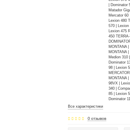
| Dominator 
Matador Giga
Mercator 60 
Lexion 480 
570 | Lexion
Lexion 475 R
450 TERRA-T
DOMINATOR |
MONTANA | C
MONTANA | J
Medion 310 
Dominator 1
98 | Lexion 
MERCATOR | 
MONTANA | J
98VX | Lexio
340 | Compac
85 | Lexion 
Dominator 1
Все характеристики
0 отзывов