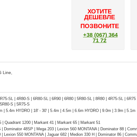
ХОТИТЕ
ДЕШЕВЛЕ
ПОЗВОНИТЕ
+38 (067) 364
71 72
 Line,
R75-SL | 4R80-S | 6R80-SL | 6R90 | 6R80 | 5R80-SL | 8R80 | 4R75-SL | 6R75 
 5R80-S | 5R75-S
6m | 5.4m HYDRO | 18' - 30' | 5.4m | 4.5m | 6.6m HYDRO | 9.0m | 3.9m | 5
 | Quadrant 1200 | Markant 41 | Markant 65 | Markant 51
5 | Dominator 48SP | Mega 203 | Lexion 560 MONTANA | Dominator 88 | Com
0 | Lexion 550 MONTANA | Jaguar 682 | Medion 330 H | Dominator 86 | Comma