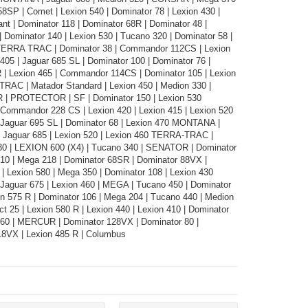
58SP | Comet | Lexion 540 | Dominator 78 | Lexion 430 |
nt | Dominator 118 | Dominator 68R | Dominator 48 |
| Dominator 140 | Lexion 530 | Tucano 320 | Dominator 58 |
TERRA TRAC | Dominator 38 | Commandor 112CS | Lexion
 405 | Jaguar 685 SL | Dominator 100 | Dominator 76 |
 | Lexion 465 | Commandor 114CS | Dominator 105 | Lexion
RAC | Matador Standard | Lexion 450 | Medion 330 |
 PROTECTOR | SF | Dominator 150 | Lexion 530
ommandor 228 CS | Lexion 420 | Lexion 415 | Lexion 520
aguar 695 SL | Dominator 68 | Lexion 470 MONTANA |
| Jaguar 685 | Lexion 520 | Lexion 460 TERRA-TRAC |
30 | LEXION 600 (X4) | Tucano 340 | SENATOR | Dominator
510 | Mega 218 | Dominator 68SR | Dominator 88VX |
Lexion 580 | Mega 350 | Dominator 108 | Lexion 430
aguar 675 | Lexion 460 | MEGA | Tucano 450 | Dominator
n 575 R | Dominator 106 | Mega 204 | Tucano 440 | Medion
t 25 | Lexion 580 R | Lexion 440 | Lexion 410 | Dominator
560 | MERCUR | Dominator 128VX | Dominator 80 |
18VX | Lexion 485 R | Columbus