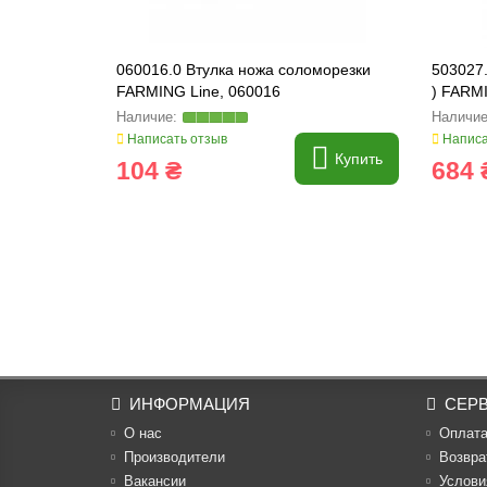
060016.0 Втулка ножа соломорезки
503027.
FARMING Line, 060016
) FARMI
Написать отзыв
Написа
Купить
104 ₴
684 
ИНФОРМАЦИЯ
СЕР
О нас
Оплат
Производители
Возвра
Вакансии
Услови