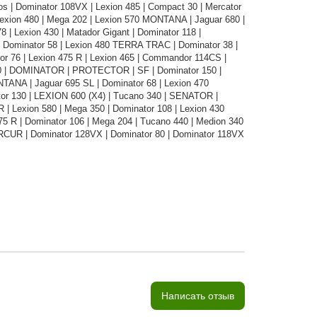
s | Dominator 108VX | Lexion 485 | Compact 30 | Mercator
Lexion 480 | Mega 202 | Lexion 570 MONTANA | Jaguar 680 |
| Lexion 430 | Matador Gigant | Dominator 118 |
 | Dominator 58 | Lexion 480 TERRA TRAC | Dominator 38 |
or 76 | Lexion 475 R | Lexion 465 | Commandor 114CS |
330 | DOMINATOR | PROTECTOR | SF | Dominator 150 |
ANA | Jaguar 695 SL | Dominator 68 | Lexion 470
or 130 | LEXION 600 (X4) | Tucano 340 | SENATOR |
| Lexion 580 | Mega 350 | Dominator 108 | Lexion 430
5 R | Dominator 106 | Mega 204 | Tucano 440 | Medion 340
MERCUR | Dominator 128VX | Dominator 80 | Dominator 118VX
Написать отзыв