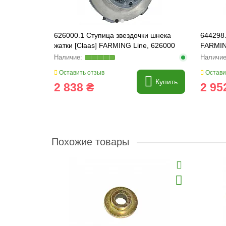
м ( 10*8*50
626000.1 Ступица звездочки шнека
644298
жатки [Claas] FARMING Line, 626000
FARMIN
Оставить отзыв
Остави
Нет в наличии
Купить
2 838 ₴
2 95
Похожие товары