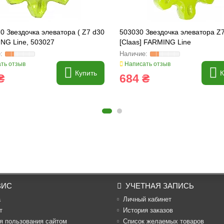
0 Звездочка элеватора ( Z7 d30
503030 Звездочка элеватора Z
NG Line, 503027
[Claas] FARMING Line
ть отзыв
Написать отзыв
Купить
К
₴
684 ₴
ВИС
УЧЕТНАЯ ЗАПИСЬ
а
Личный кабинет
т
История заказов
я пользования сайтом
Список желаемых товаров