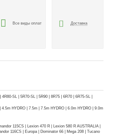
Все виды оплат
Доставка
| 4R80-SL | 5R70-SL | 5R90 | 8R75 | 6R70 | 6R75-SL |
.1m | 4.5m HYDRO | 7.5m | 7.5m HYDRO | 6.0m HYDRO | 9.0m
mandor 115CS | Lexion 470 R | Lexion 580 R AUSTRALIA |
ndor 116CS | Europa | Dominator 66 | Mega 208 | Tucano