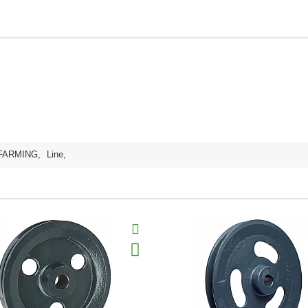
FARMING
,
Line
,