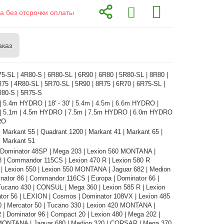
а без отсрочки оплаты
аказ
5-SL | 4R80-S | 6R80-SL | 6R90 | 6R80 | 5R80-SL | 8R80 |
75 | 4R80-SL | 5R70-SL | 5R90 | 8R75 | 6R70 | 6R75-SL |
R80-S | 5R75-S
| 5.4m HYDRO | 18' - 30' | 5.4m | 4.5m | 6.6m HYDRO |
 | 5.1m | 4.5m HYDRO | 7.5m | 7.5m HYDRO | 6.0m HYDRO
RO
Markant 55 | Quadrant 1200 | Markant 41 | Markant 65 |
Markant 51
| Dominator 48SP | Mega 203 | Lexion 560 MONTANA |
8 | Commandor 115CS | Lexion 470 R | Lexion 580 R
 Lexion 550 | Lexion 550 MONTANA | Jaguar 682 | Medion
nator 86 | Commandor 116CS | Europa | Dominator 66 |
Tucano 430 | CONSUL | Mega 360 | Lexion 585 R | Lexion
ator 56 | LEXION | Cosmos | Dominator 108VX | Lexion 485
0 | Mercator 50 | Tucano 330 | Lexion 420 MONTANA |
 | Dominator 96 | Compact 20 | Lexion 480 | Mega 202 |
MONTANA | Jaguar 680 | Medion 320 | CORSAR | Mega 370