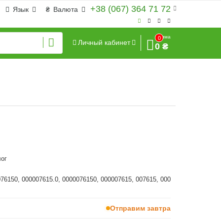
+38 (067) 364 71 72
Язык
₴
Валюта
Сумма
0
Личный кабинет
0 ₴
ог
076150, 000007615.0, 0000076150, 000007615, 007615, 000
Отправим завтра