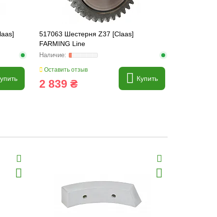
laas]
517063 Шестерня Z37 [Claas]
007612.0 Ш
FARMING Line
) [Claas], 
Оставить отзыв
Оставить о
упить
Купить
2 839 ₴
37 ₴
Хит продаж