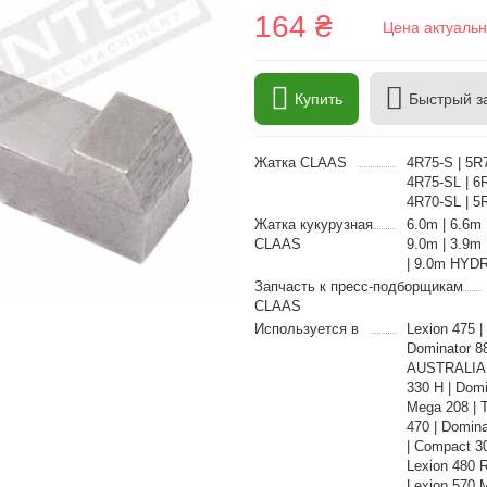
164 ₴
Цена актуальн
Купить
Быстрый з
Жатка CLAAS
4R75-S | 5R7
4R75-SL | 6R
4R70-SL | 5
Жатка кукурузная
6.0m | 6.6m 
CLAAS
9.0m | 3.9m
| 9.0m HYD
Запчасть к пресс-подборщикам
CLAAS
Используется в
Lexion 475 
Dominator 8
AUSTRALIA |
330 H | Domi
Mega 208 | 
470 | Domin
| Compact 3
Lexion 480 R
Lexion 570 