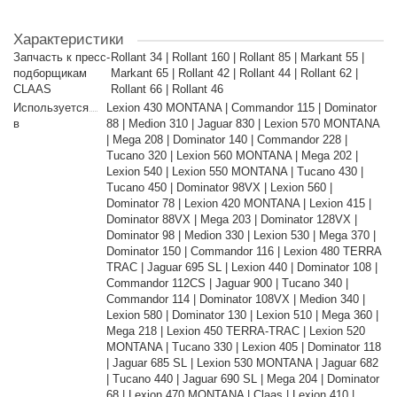
Характеристики
Запчасть к пресс-
Rollant 34 | Rollant 160 | Rollant 85 | Markant 55 |
подборщикам
Markant 65 | Rollant 42 | Rollant 44 | Rollant 62 |
CLAAS
Rollant 66 | Rollant 46
Используется
Lexion 430 MONTANA | Commandor 115 | Dominator
в
88 | Medion 310 | Jaguar 830 | Lexion 570 MONTANA
| Mega 208 | Dominator 140 | Commandor 228 |
Tucano 320 | Lexion 560 MONTANA | Mega 202 |
Lexion 540 | Lexion 550 MONTANA | Tucano 430 |
Tucano 450 | Dominator 98VX | Lexion 560 |
Dominator 78 | Lexion 420 MONTANA | Lexion 415 |
Dominator 88VX | Mega 203 | Dominator 128VX |
Dominator 98 | Medion 330 | Lexion 530 | Mega 370 |
Dominator 150 | Commandor 116 | Lexion 480 TERRA
TRAC | Jaguar 695 SL | Lexion 440 | Dominator 108 |
Commandor 112CS | Jaguar 900 | Tucano 340 |
Commandor 114 | Dominator 108VX | Medion 340 |
Lexion 580 | Dominator 130 | Lexion 510 | Mega 360 |
Mega 218 | Lexion 450 TERRA-TRAC | Lexion 520
MONTANA | Tucano 330 | Lexion 405 | Dominator 118
| Jaguar 685 SL | Lexion 530 MONTANA | Jaguar 682
| Tucano 440 | Jaguar 690 SL | Mega 204 | Dominator
68 | Lexion 470 MONTANA | Claas | Lexion 410 |