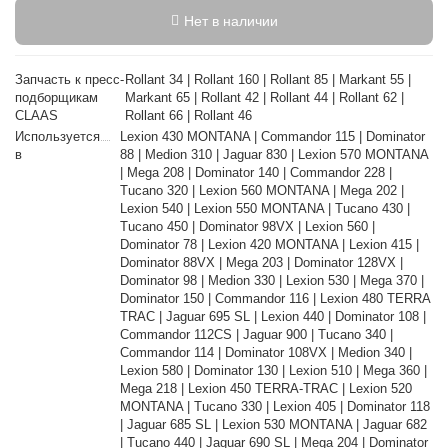
Нет в наличии
Запчасть к пресс-
Rollant 34 | Rollant 160 | Rollant 85 | Markant 55 |
подборщикам
Markant 65 | Rollant 42 | Rollant 44 | Rollant 62 |
CLAAS
Rollant 66 | Rollant 46
Используется
Lexion 430 MONTANA | Commandor 115 | Dominator
в
88 | Medion 310 | Jaguar 830 | Lexion 570 MONTANA
| Mega 208 | Dominator 140 | Commandor 228 |
Tucano 320 | Lexion 560 MONTANA | Mega 202 |
Lexion 540 | Lexion 550 MONTANA | Tucano 430 |
Tucano 450 | Dominator 98VX | Lexion 560 |
Dominator 78 | Lexion 420 MONTANA | Lexion 415 |
Dominator 88VX | Mega 203 | Dominator 128VX |
Dominator 98 | Medion 330 | Lexion 530 | Mega 370 |
Dominator 150 | Commandor 116 | Lexion 480 TERRA
TRAC | Jaguar 695 SL | Lexion 440 | Dominator 108 |
Commandor 112CS | Jaguar 900 | Tucano 340 |
Commandor 114 | Dominator 108VX | Medion 340 |
Lexion 580 | Dominator 130 | Lexion 510 | Mega 360 |
Mega 218 | Lexion 450 TERRA-TRAC | Lexion 520
MONTANA | Tucano 330 | Lexion 405 | Dominator 118
| Jaguar 685 SL | Lexion 530 MONTANA | Jaguar 682
| Tucano 440 | Jaguar 690 SL | Mega 204 | Dominator