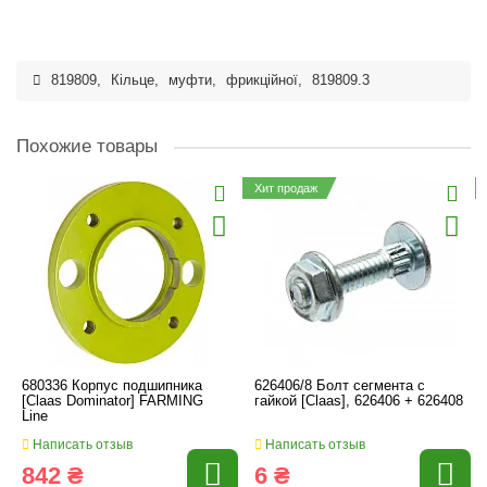
819809
,
Кільце
,
муфти
,
фрикційної
,
819809.3
Похожие товары
Хит продаж
680336 Корпус подшипника
626406/8 Болт сегмента с
[Claas Dominator] FARMING
гайкой [Claas], 626406 + 626408
Line
Написать отзыв
Написать отзыв
842 ₴
6 ₴