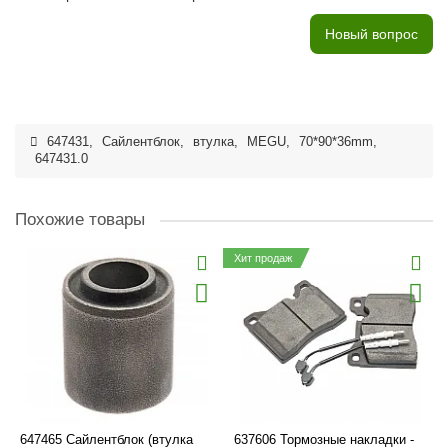
Новый вопрос
647431
,
Сайлентблок
,
втулка
,
MEGU
,
70*90*36mm
,
647431.0
Похожие товары
Хит продаж
647465 Сайлентблок (втулка
637606 Тормозные накладки -