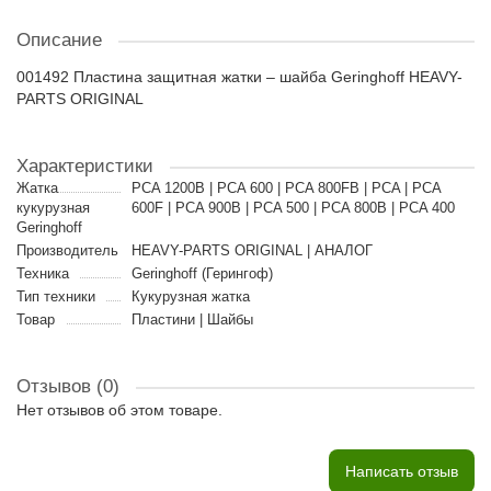
Описание
001492 Пластина защитная жатки – шайба Geringhoff HEAVY-
PARTS ORIGINAL
Характеристики
Жатка
PCA 1200B | PCA 600 | PCA 800FB | PCA | PCA
кукурузная
600F | PCA 900B | PCA 500 | PCA 800B | PCA 400
Geringhoff
Производитель
HEAVY-PARTS ORIGINAL | АНАЛОГ
Техника
Geringhoff (Герингоф)
Тип техники
Кукурузная жатка
Товар
Пластини | Шайбы
Отзывов (0)
Нет отзывов об этом товаре.
Написать отзыв