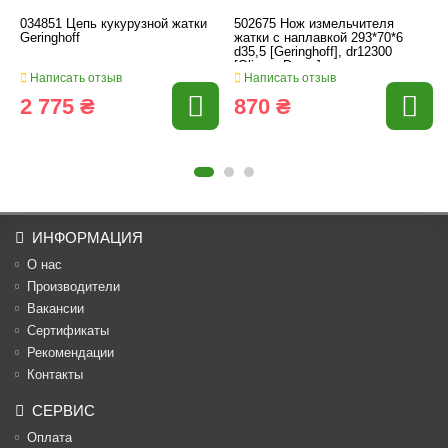
034851 Цепь кукурузной жатки
502675 Нож измельчителя
Geringhoff
жатки с наплавкой 293*70*6
d35,5 [Geringhoff], dr12300
[Olimac Drago]
Написать отзыв
Написать отзыв
2 775 ₴
870 ₴
ИНФОРМАЦИЯ
О нас
Производители
Вакансии
Cертификаты
Рекомендации
Контакты
СЕРВИС
Оплата