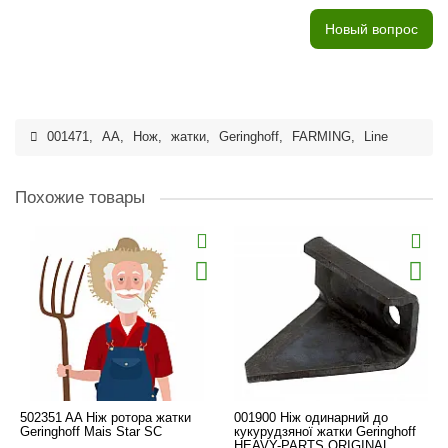
Новый вопрос
001471
,
AA
,
Нож
,
жатки
,
Geringhoff
,
FARMING
,
Line
Похожие товары
502351 AA Ніж ротора жатки
001900 Ніж одинарний до
Geringhoff Mais Star SC
кукурудзяної жатки Geringhoff
HEAVY-PARTS ORIGINAL