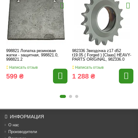
998821 Лопатка резиновая
982336 Звездочка z17 d52
жатки - защитная, 998821.0,
t19.05 ( Forged ) [Claas] HEAVY-
998821.2
PARTS ORIGINAL, 982336.0
Написать отзыв
Написать отзыв
599 ₴
1 288 ₴
ИНФОРМАЦИЯ
О нас
Производители