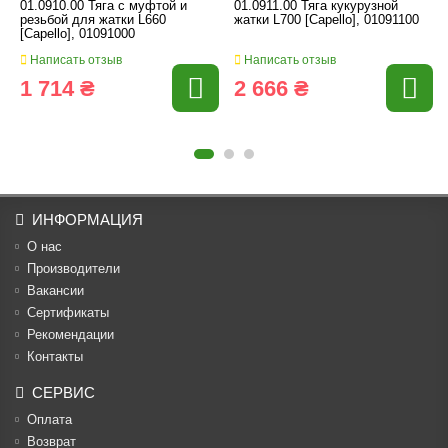
01.0910.00 Тяга с муфтой и
01.0911.00 Тяга кукурузной
резьбой для жатки L660
жатки L700 [Capello], 01091100
[Capello], 01091000
Написать отзыв
Написать отзыв
1 714 ₴
2 666 ₴
ИНФОРМАЦИЯ
О нас
Производители
Вакансии
Cертификаты
Рекомендации
Контакты
СЕРВИС
Оплата
Возврат