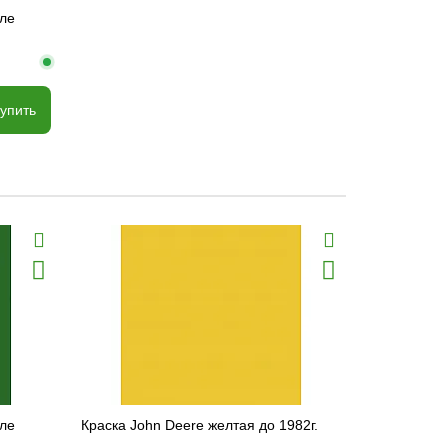
сле
упить
сле
Краска John Deere желтая до 1982г.
Грунтовка б