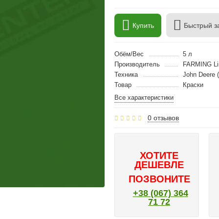
Купить
Быстрый з
Обём/Вес
5 л
Производитель
FARMING Li
Техника
John Deere 
Товар
Краски
Все характеристики
0 отзывов
ХОТИТЕ
ДЕШЕВЛЕ
ПОЗВОНИТЕ
+38 (067) 364
71 72