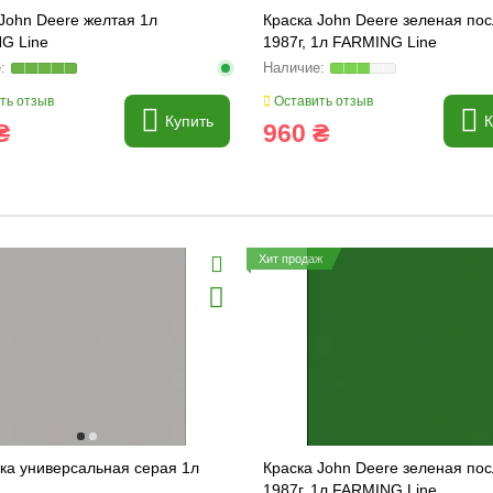
John Deere желтая 1л
Краска John Deere зеленая по
G Line
1987г, 1л FARMING Line
ть отзыв
Оставить отзыв
Купить
К
₴
960 ₴
Хит продаж
ка универсальная серая 1л
Краска John Deere зеленая по
1987г, 1л FARMING Line