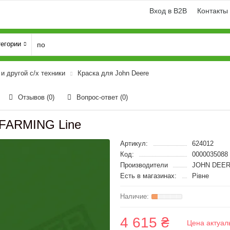
Вход в B2B
Контакты
тегории
и другой с/х техники
Краска для John Deere
Отзывов (0)
Вопрос-ответ
(0)
 FARMING Line
Артикул:
624012
Код:
0000035088
Производители
JOHN DEER
Есть в магазинах:
Рівне
4 615 ₴
Цена актуал