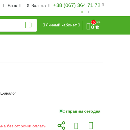
+38 (067) 364 71 72
Язык
₴
Валюта
Сумма
0
Личный кабинет
0 ₴
E-аналог
Отправим сегодня
ьна без отсрочки оплаты