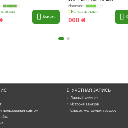
ть отзыв
Написать отзыв
Купить
К
₴
960 ₴
ВИС
УЧЕТНАЯ ЗАПИСЬ
а
Личный кабинет
т
История заказов
я пользования сайтом
Список желаемых товаров
сайта
ка