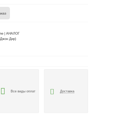
аказ
ne | АНАЛОГ
(Джон Дир)
Все виды оплат
Доставка