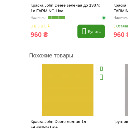
Краска John Deere зеленая до 1987г,
Краска 
1л FARMING Line
FARMIN
1
Остави
Купить
960 ₴
960 
Похожие товары
Краска John Deere желтая 1л
Грунтов
FARMING Line