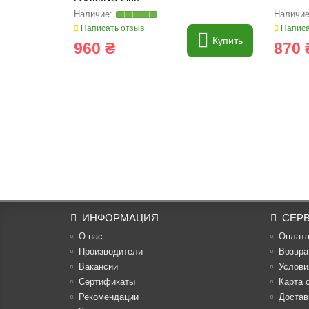
Написать отзыв
Написа
Купить
960 ₴
870 
ИНФОРМАЦИЯ
СЕР
О нас
Оплат
Производители
Возвра
Вакансии
Услови
Cертификаты
Карта 
Рекомендации
Достав