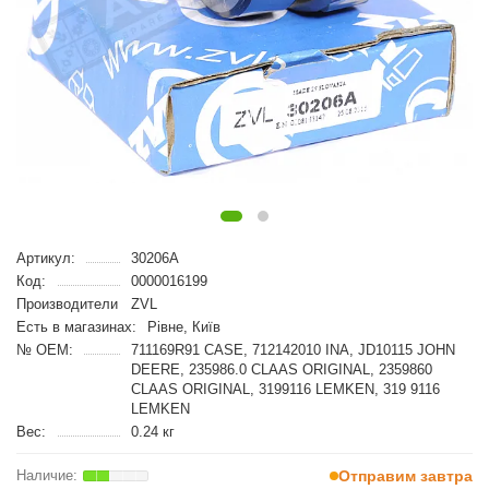
Артикул:
30206A
Код:
0000016199
Производители
ZVL
Есть в магазинах:
Рівне, Київ
№ OEM:
711169R91 CASE, 712142010 INA, JD10115 JOHN
DEERE, 235986.0 CLAAS ORIGINAL, 2359860
CLAAS ORIGINAL, 3199116 LEMKEN, 319 9116
LEMKEN
Вес:
0.24 кг
Отправим завтра