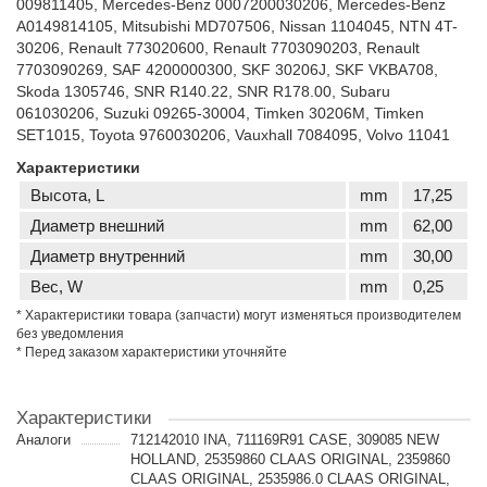
009811405, Mercedes-Benz 0007200030206, Mercedes-Benz
A0149814105, Mitsubishi MD707506, Nissan 1104045, NTN 4T-
30206, Renault 773020600, Renault 7703090203, Renault
7703090269, SAF 4200000300, SKF 30206J, SKF VKBA708,
Skoda 1305746, SNR R140.22, SNR R178.00, Subaru
061030206, Suzuki 09265-30004, Timken 30206M, Timken
SET1015, Toyota 9760030206, Vauxhall 7084095, Volvo 11041
Характеристики
Высота, L
mm
17,25
Диаметр внешний
mm
62,00
Диаметр внутренний
mm
30,00
Вес, W
mm
0,25
* Характеристики товара (запчасти) могут изменяться производителем
без уведомления
* Перед заказом характеристики уточняйте
Характеристики
Аналоги
712142010 INA, 711169R91 CASE, 309085 NEW
HOLLAND, 25359860 CLAAS ORIGINAL, 2359860
CLAAS ORIGINAL, 2535986.0 CLAAS ORIGINAL,