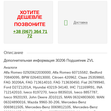
ХОТИТЕ
ДЕШЕВЛЕ
Доставка
ПОЗВОНИТЕ
+38 (067) 364 71
72
Описание
Дополнительная информация 30206 Подшипник ZVL
Аналоги
Alfa Romeo 02920622030000, Alfa Romeo 60715582, Bedford
70840095, BPW 0264013000, Citroen 420962, Claas 25359860,
FAG 30206A, FAG 713614010, FAG 713630450, Fiat 26799940,
Ford D27Z1201A, Hyundai 43219-34140, IHC 711169R91, INA
712142010, Iveco 8197270, Iveco 8835016, Iveco 8857787,
Iveco 9920193, John Deere JD10115, MAN 06324803600, MAN
06324890016, Mazda 9960-30-206, Mercedes-Benz
0069811505, Mercedes-Benz 0069812105, Mercedes-Benz