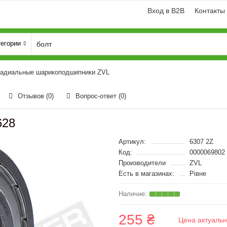
Вход в B2B
Контакты
тегории
адиальные шарикоподшипники ZVL
Отзывов (0)
Вопрос-ответ
(0)
628
Артикул:
6307 2Z
Код:
0000069802
Производители
ZVL
Есть в магазинах:
Рівне
255 ₴
Цена актуальн