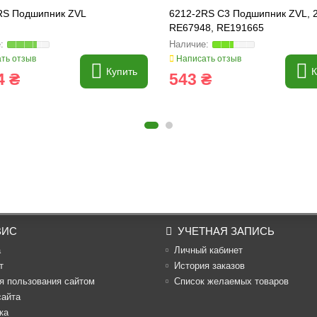
RS Подшипник ZVL
6212-2RS C3 Подшипник ZVL, 
RE67948, RE191665
ть отзыв
Написать отзыв
Купить
К
4 ₴
543 ₴
ВИС
УЧЕТНАЯ ЗАПИСЬ
а
Личный кабинет
т
История заказов
я пользования сайтом
Список желаемых товаров
сайта
ка