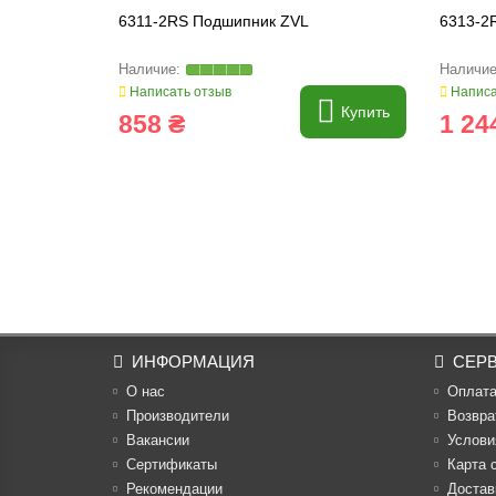
6311-2RS Подшипник ZVL
6313-2
Написать отзыв
Написа
Купить
858 ₴
1 24
ИНФОРМАЦИЯ
СЕР
О нас
Оплат
Производители
Возвра
Вакансии
Услови
Cертификаты
Карта 
Рекомендации
Достав