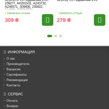
6210-2RS C3 Подшипник ZVL,
6210-2Z C3 Подшипник ZVL
239277, AH201531, AZ43732,
AZ49371, JD9406, 235922,
244030, 269512R91
Написать отзыв
Написать отзыв
309 ₴
279 ₴
ИНФОРМАЦИЯ
О нас
Производители
Вакансии
Cертификаты
Рекомендации
Контакты
СЕРВИС
Оплата
Возврат