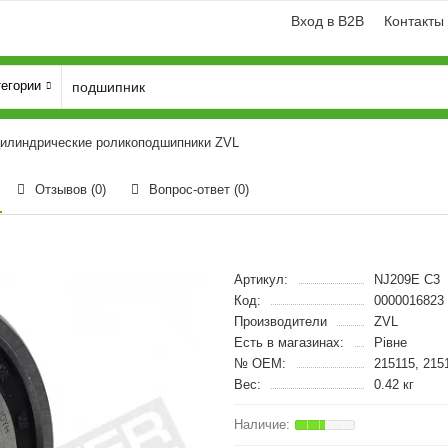
Вход в B2B
Контакты
тегории
илиндрические роликоподшипники ZVL
Отзывов (0)
Вопрос-ответ
(0)
Артикул:
NJ209E C3
Код:
0000016823
Производители
ZVL
Есть в магазинах:
Рівне
№ OEM:
215115, 215
Вес:
0.42 кг