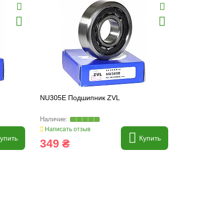
NU305E Подшипник ZVL
NU204E По
Написать отзыв
Написать о
упить
Купить
349 ₴
377 ₴