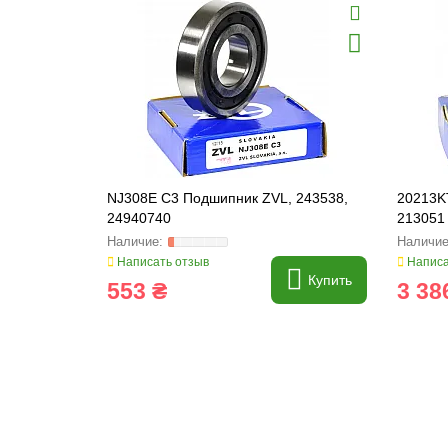
NJ308E C3 Подшипник ZVL, 243538,
20213K
24940740
213051
Написать отзыв
Написа
Купить
553 ₴
3 38