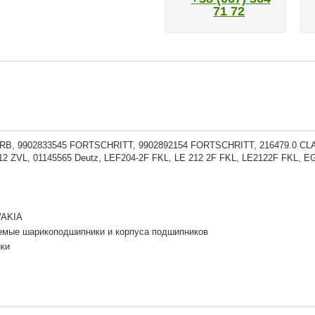
71 72
B, 9902833545 FORTSCHRITT, 9902892154 FORTSCHRITT, 216479.0 CL
2 ZVL, 01145565 Deutz, LEF204-2F FKL, LE 212 2F FKL, LE2122F FKL, 
VAKIA
емые шарикоподшипники и корпуса подшипников
ки