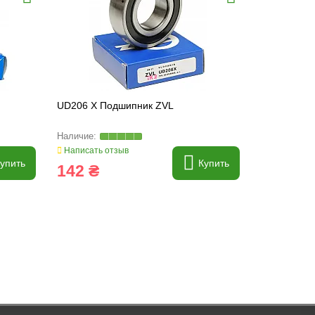
UD206 X Подшипник ZVL
UE205S Под
JD39102, 9
Написать отзыв
Написать о
упить
Купить
142 ₴
257 ₴