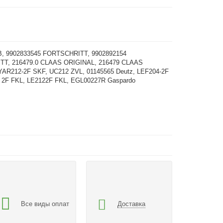
 9902833545 FORTSCHRITT, 9902892154
T, 216479.0 CLAAS ORIGINAL, 216479 CLAAS
YAR212-2F SKF, UC212 ZVL, 01145565 Deutz, LEF204-2F
2 2F FKL, LE2122F FKL, EGL00227R Gaspardo
Все виды оплат
Доставка