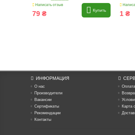
Написать отзыв
Написа
Купить
79 ₴
1 ₴
ИНФОРМАЦИЯ
СЕР
О нас
Оплат
Производители
Возвра
Вакансии
Услови
Cертификаты
Карта 
Рекомендации
Достав
Контакты