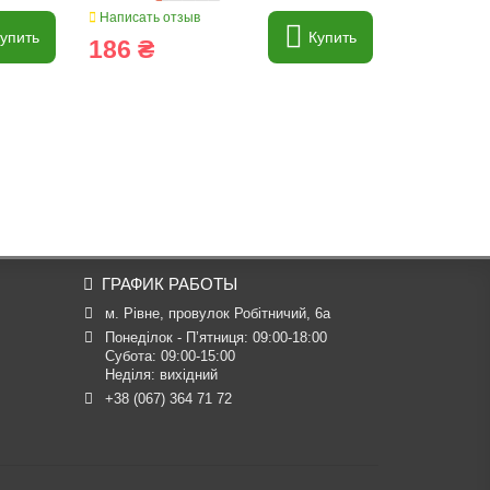
Написать отзыв
Написать о
упить
Купить
186 ₴
2 825 
ГРАФИК РАБОТЫ
м. Рівне, провулок Робітничий, 6а
Понеділок - П’ятниця: 09:00-18:00

Субота: 09:00-15:00

Неділя: вихідний
+38 (067) 364 71 72