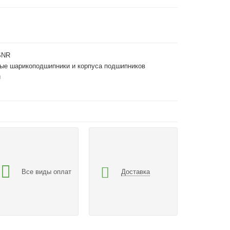
SNR
ые шарикоподшипники и корпуса подшипников
и
Все виды оплат
Доставка