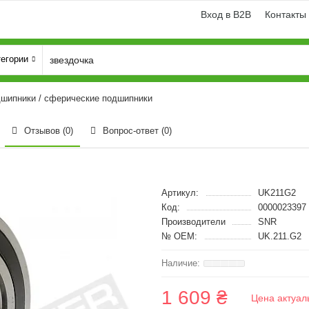
Вход в B2B
Контакты
тегории
шипники / сферические подшипники
Отзывов (0)
Вопрос-ответ
(0)
Артикул:
UK211G2
Код:
0000023397
Производители
SNR
№ OEM:
UK.211.G2
1 609 ₴
Цена актуал