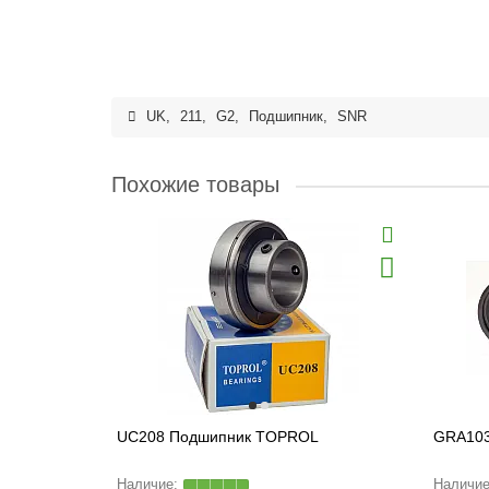
UK
,
211
,
G2
,
Подшипник
,
SNR
Похожие товары
UC208 Подшипник TOPROL
GRA103