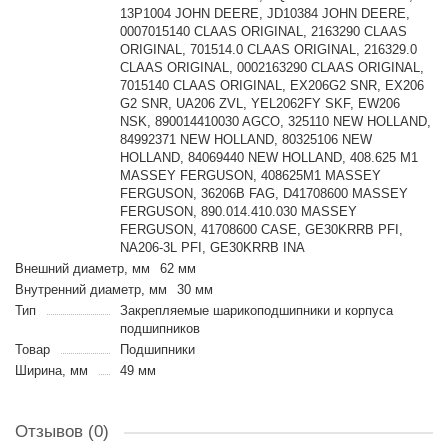
13P1004 JOHN DEERE, JD10384 JOHN DEERE,
0007015140 CLAAS ORIGINAL, 2163290 CLAAS
ORIGINAL, 701514.0 CLAAS ORIGINAL, 216329.0
CLAAS ORIGINAL, 0002163290 CLAAS ORIGINAL,
7015140 CLAAS ORIGINAL, EX206G2 SNR, EX206
G2 SNR, UA206 ZVL, YEL2062FY SKF, EW206
NSK, 890014410030 AGCO, 325110 NEW HOLLAND,
84992371 NEW HOLLAND, 80325106 NEW
HOLLAND, 84069440 NEW HOLLAND, 408.625 M1
MASSEY FERGUSON, 408625M1 MASSEY
FERGUSON, 36206B FAG, D41708600 MASSEY
FERGUSON, 890.014.410.030 MASSEY
FERGUSON, 41708600 CASE, GE30KRRB PFI,
NA206-3L PFI, GE30KRRB INA
Внешний диаметр, мм
62 мм
Внутренний диаметр, мм
30 мм
Тип
Закрепляемые шарикоподшипники и корпуса
подшипников
Товар
Подшипники
Ширина, мм
49 мм
Отзывов (0)