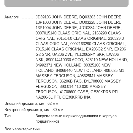
Аналоги
JD39106 JOHN DEERE, DQ03203 JOHN DEERE,
13P1003 JOHN DEERE, DQ03225 JOHN DEERE,
13P1004 JOHN DEERE, JD10384 JOHN DEERE,
0007015140 CLAAS ORIGINAL, 2163290 CLAAS
ORIGINAL, 701514.0 CLAAS ORIGINAL, 216329.0
CLAAS ORIGINAL, 0002163290 CLAAS ORIGINAL,
7015140 CLAAS ORIGINAL, EX206G2 SNR, EX206
G2 SNR, UA206 ZVL, YEL2062FY SKF, EW206
NSK, 890014410030 AGCO, 325110 NEW HOLLAND,
84992371 NEW HOLLAND, 80325106 NEW
HOLLAND, 84069440 NEW HOLLAND, 408.625 M1
MASSEY FERGUSON, 408625M1 MASSEY
FERGUSON, 36206B FAG, D41708600 MASSEY
FERGUSON, 890.014.410.030 MASSEY
FERGUSON, 41708600 CASE, GE30KRRB PFI,
NA206-3L PFI, GE30KRRB INA
Внешний диаметр, мм
62 мм
Внутренний диаметр, мм
30 мм
Тип
Закрепляемые шарикоподшипники и корпуса
подшипников
Все характеристики