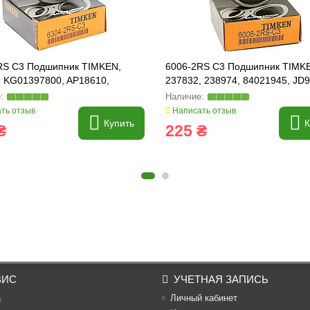
RS C3 Подшипник TIMKEN,
6006-2RS C3 Подшипник TIMK
, KG01397800, AP18610,
237832, 238974, 84021945, JD
05
ть отзыв
Написать отзыв
Купить
К
₴
225 ₴
ВИС
УЧЕТНАЯ ЗАПИСЬ
а
Личный кабинет