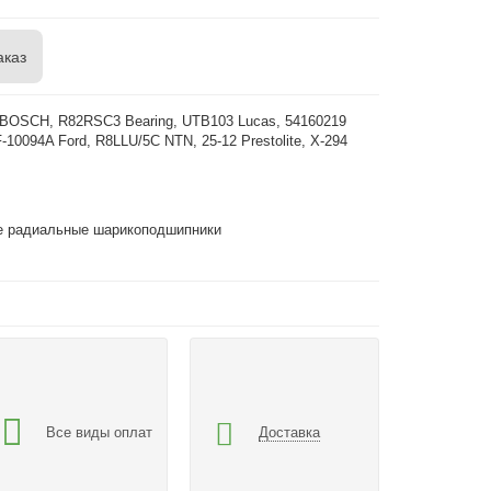
аказ
 BOSCH, R82RSC3 Bearing, UTB103 Lucas, 54160219
-10094A Ford, R8LLU/5C NTN, 25-12 Prestolite, X-294
 радиальные шарикоподшипники
Все виды оплат
Доставка