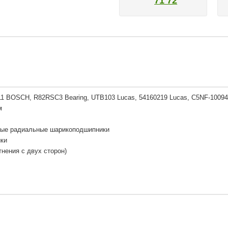
71 72
1 BOSCH, R82RSC3 Bearing, UTB103 Lucas, 54160219 Lucas, C5NF-10094A Fo
м
ые радиальные шарикоподшипники
ки
нения с двух сторон)