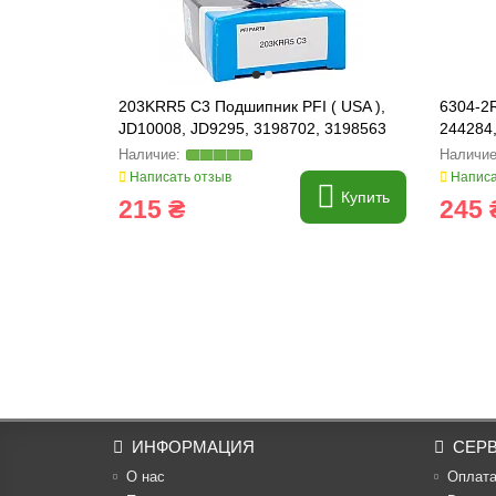
203KRR5 C3 Подшипник PFI ( USA ),
6304-2
JD10008, JD9295, 3198702, 3198563
244284
RE2100
Написать отзыв
Написа
Купить
215 ₴
245 
ИНФОРМАЦИЯ
СЕР
О нас
Оплат