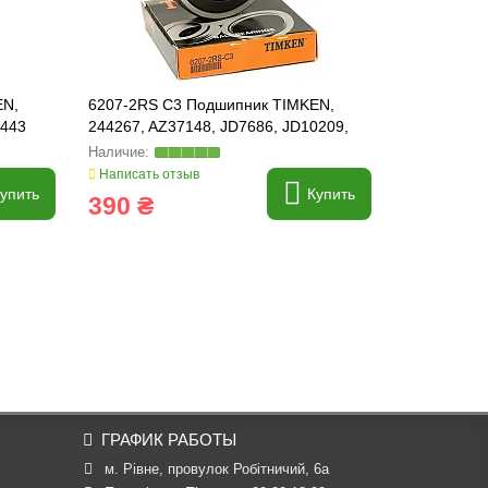
EN,
6207-2RS C3 Подшипник TIMKEN,
6211-2RS 
9443
244267, AZ37148, JD7686, JD10209,
AZ100641, 
RE65610, R133808, KG01381100
Написать отзыв
Написать о
упить
Купить
390 ₴
825 ₴
ГРАФИК РАБОТЫ
м. Рівне, провулок Робітничий, 6а