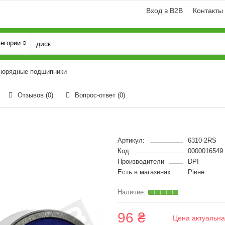
Вход в B2B
Контакты
тегории
норядные подшипники
Отзывов (0)
Вопрос-ответ
(0)
Артикул:
6310-2RS
Код:
0000016549
Производители
DPI
Есть в магазинах:
Рівне
96 ₴
Цена актуальна