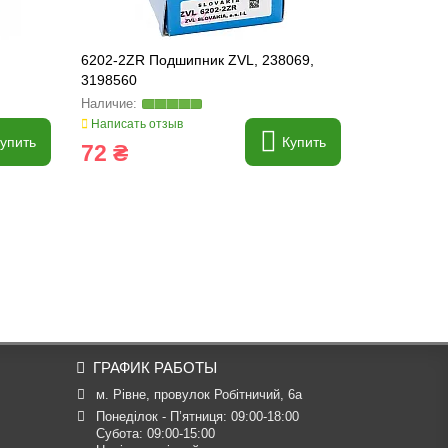
6202-2ZR Подшипник ZVL, 238069,
6203-2RSR
3198560
Написать отзыв
Написать о
упить
Купить
72 ₴
88 ₴
ГРАФИК РАБОТЫ
м. Рівне, провулок Робітничий, 6а
Понеділок - П’ятниця: 09:00-18:00

Субота: 09:00-15:00
