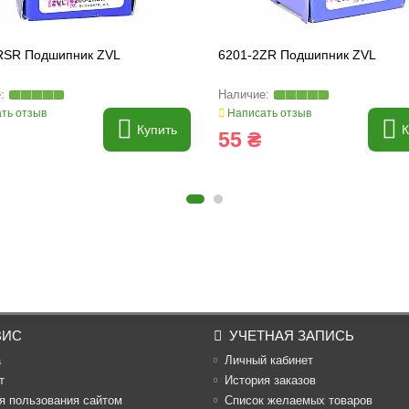
RSR Подшипник ZVL
6201-2ZR Подшипник ZVL
ть отзыв
Написать отзыв
Купить
К
55 ₴
ВИС
УЧЕТНАЯ ЗАПИСЬ
а
Личный кабинет
т
История заказов
я пользования сайтом
Список желаемых товаров