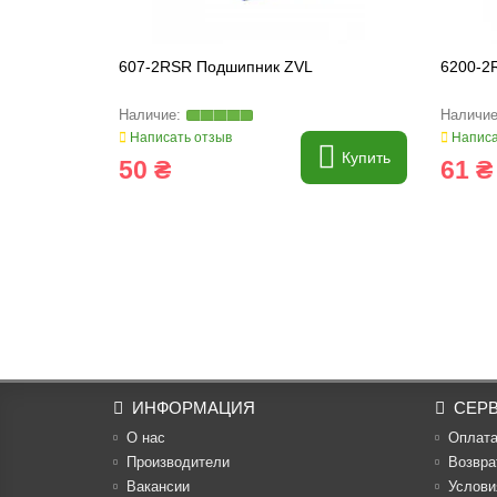
607-2RSR Подшипник ZVL
6200-2
Написать отзыв
Написа
Купить
50 ₴
61 ₴
ИНФОРМАЦИЯ
СЕР
О нас
Оплат
Производители
Возвра
Вакансии
Услови