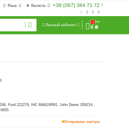
+38 (067) 364 71 72
Язык
₴
Валюта
Сумма
0
Личный кабинет
0 ₴
3
246, Ford 222279, IHC 666624R91, John Deere JD9214,
 6655
Отправим завтра