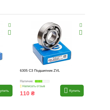
6305 C3 Подшипник ZVL
62307-2RS
Написать отзыв
Написать о
упить
Купить
110 ₴
512 ₴