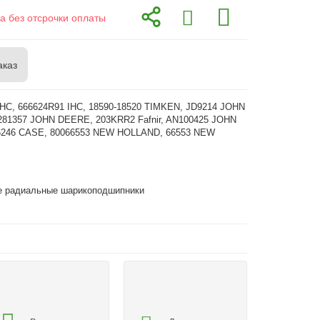
а без отсрочки оплаты
аказ
IHC, 666624R91 IHC, 18590-18520 TIMKEN, JD9214 JOHN
81357 JOHN DEERE, 203KRR2 Fafnir, AN100425 JOHN
246 CASE, 80066553 NEW HOLLAND, 66553 NEW
 радиальные шарикоподшипники