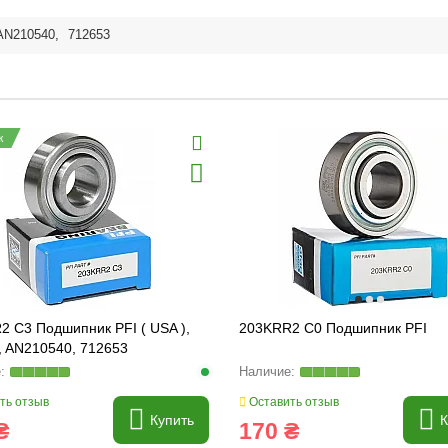
AN210540
,
712653
ж
2 C3 Подшипник PFI ( USA ),
203KRR2 C0 Подшипник PFI
, AN210540, 712653
ть отзыв
Оставить отзыв
Купить
К
₴
170 ₴