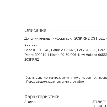
Описание
Дополнительная информация 203KRR2 C3 Подшип
Аналоги
Case IH F16246, Fafnir 203KKR2, FAG 518855, Ford
Deere JD9214, Lilliston 20-50-006, New Holland 6
203KRR2
* Характеристики товара (запчасти) могут изменяться про
* Перед заказом характеристики уточняйте
Характеристики
Аналоги
571395R9
DEERE, F