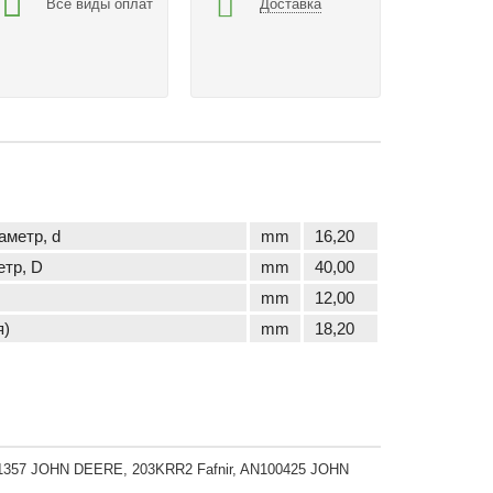
Все виды оплат
Доставка
аметр, d
mm
16,20
тр, D
mm
40,00
mm
12,00
я)
mm
18,20
1357 JOHN DEERE, 203KRR2 Fafnir, AN100425 JOHN