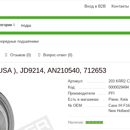
Вход в B2B
Контакты
тегории
норядные подшипники
Отзывов (0)
Вопрос-ответ
(0)
SA ), JD9214, AN210540, 712653
Артикул:
203 KRR2 C
Код:
0000029494
Производители
PFI
Есть в магазинах:
Рівне, Київ
№ OEM:
Case IH F16
New Holland