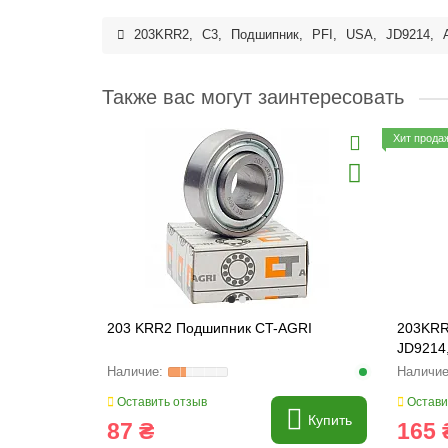
203KRR2
,
C3
,
Подшипник
,
PFI
,
USA
,
JD9214
,
Также вас могут заинтересовать
Хит прода
203 KRR2 Подшипник CT-AGRI
203KRR
JD9214
Оставить отзыв
Остави
Купить
87 ₴
165 