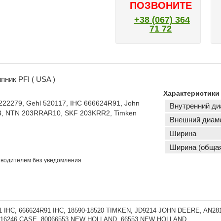
ПОЗВОНИТЕ
+38 (067) 364
71 72
ник PFI ( USA )
Характеристики
 222279, Gehl 520117, IHC 666624R91, John
Внутренний ди
6553, NTN 203RRAR10, SKF 203KRR2, Timken
Внешний диаме
Ширина
Ширина (обща
изводителем без уведомления
1 IHC, 666624R91 IHC, 18590-18520 TIMKEN, JD9214 JOHN DEERE, AN28
16246 CASE, 80066553 NEW HOLLAND, 66553 NEW HOLLAND