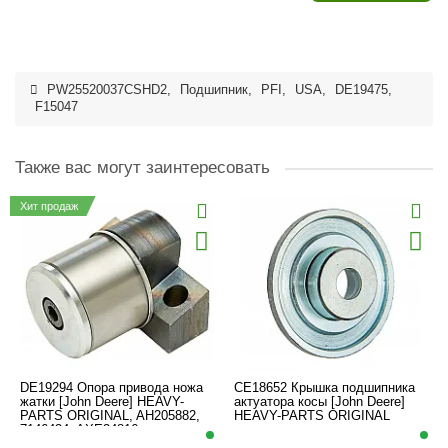
PW25520037CSHD2
,
Подшипник
,
PFI
,
USA
,
DE19475
,
F15047
Также вас могут заинтересовать
Хит продаж
DE19294 Опора привода ножа
CE18652 Крышка подшипника
жатки [John Deere] HEAVY-
актуатора косы [John Deere]
PARTS ORIGINAL, AH205882,
HEAVY-PARTS ORIGINAL
7146424, AXE24816