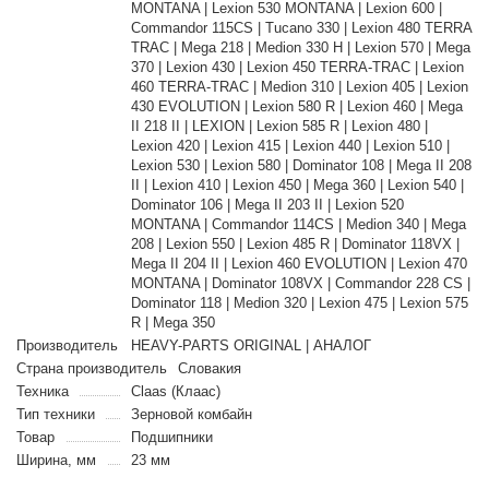
MONTANA | Lexion 530 MONTANA | Lexion 600 |
Commandor 115CS | Tucano 330 | Lexion 480 TERRA
TRAC | Mega 218 | Medion 330 H | Lexion 570 | Mega
370 | Lexion 430 | Lexion 450 TERRA-TRAC | Lexion
460 TERRA-TRAC | Medion 310 | Lexion 405 | Lexion
430 EVOLUTION | Lexion 580 R | Lexion 460 | Mega
II 218 II | LEXION | Lexion 585 R | Lexion 480 |
Lexion 420 | Lexion 415 | Lexion 440 | Lexion 510 |
Lexion 530 | Lexion 580 | Dominator 108 | Mega II 208
II | Lexion 410 | Lexion 450 | Mega 360 | Lexion 540 |
Dominator 106 | Mega II 203 II | Lexion 520
MONTANA | Commandor 114CS | Medion 340 | Mega
208 | Lexion 550 | Lexion 485 R | Dominator 118VX |
Mega II 204 II | Lexion 460 EVOLUTION | Lexion 470
MONTANA | Dominator 108VX | Commandor 228 CS |
Dominator 118 | Medion 320 | Lexion 475 | Lexion 575
R | Mega 350
Производитель
HEAVY-PARTS ORIGINAL | АНАЛОГ
Страна производитель
Словакия
Техника
Claas (Клаас)
Тип техники
Зерновой комбайн
Товар
Подшипники
Ширина, мм
23 мм