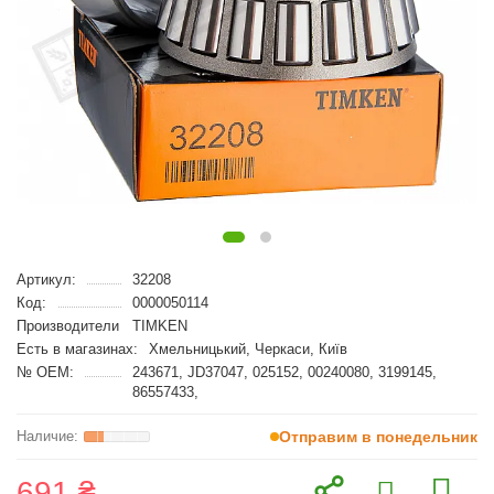
Артикул:
32208
Код:
0000050114
Производители
TIMKEN
Есть в магазинах:
Хмельницький, Черкаси, Київ
№ OEM:
243671, JD37047, 025152, 00240080, 3199145,
86557433,
Отправим в понедельник
691 ₴