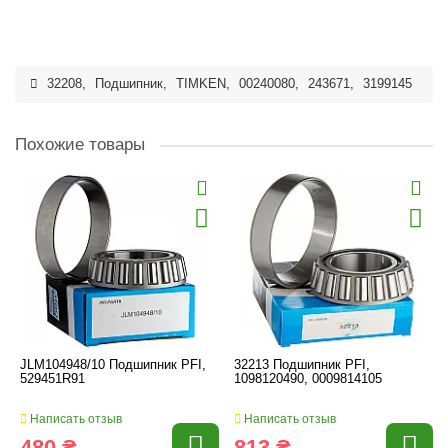
32208
,
Подшипник
,
TIMKEN
,
00240080
,
243671
,
3199145
Похожие товары
JLM104948/10 Подшипник PFI,
32213 Подшипник PFI,
529451R91
1098120490, 0009814105
Написать отзыв
Написать отзыв
480 ₴
813 ₴