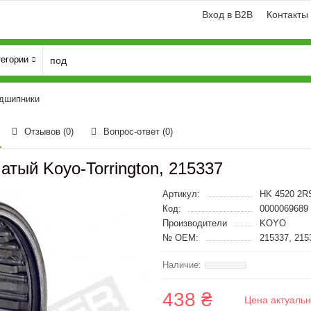
Вход в B2B
Контакты
тегории
одшипники
Отзывов (0)
Вопрос-ответ
(0)
тый Koyo-Torrington, 215337
Артикул:
HK 4520 2R
Код:
0000069689
Производители
KOYO
№ OEM:
215337, 215
438 ₴
Цена актуальн