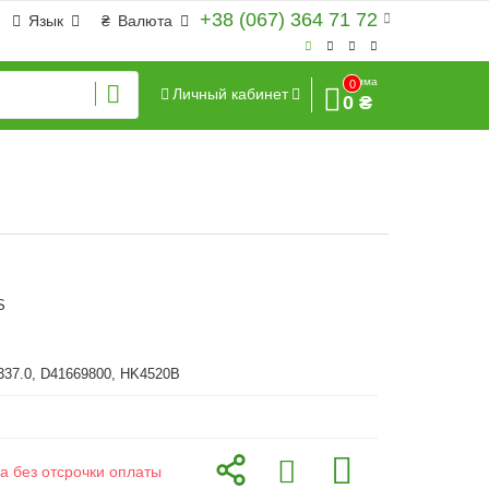
+38 (067) 364 71 72
Язык
₴
Валюта
Сумма
0
Личный кабинет
0 ₴
S
337.0, D41669800, HK4520B
а без отсрочки оплаты