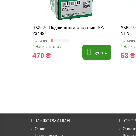
BK2526 Подшипник игольчатый INA,
AXK110
234491
NTN
Написать отзыв
Написа
Купить
470 ₴
63 ₴
ИНФОРМАЦИЯ
СЕР
О нас
Оплат
Производители
Возвра