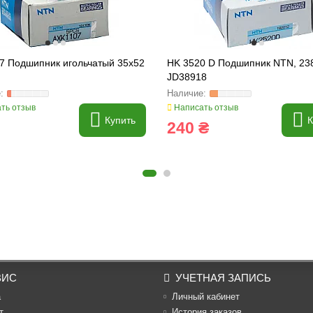
7 Подшипник игольчатый 35x52
HK 3520 D Подшипник NTN, 23
JD38918
ть отзыв
Написать отзыв
Купить
К
240 ₴
ВИС
УЧЕТНАЯ ЗАПИСЬ
а
Личный кабинет
т
История заказов