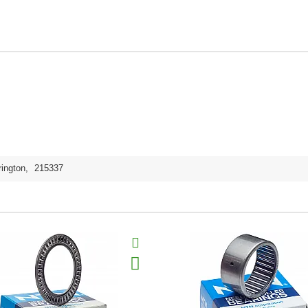
rington
,
215337