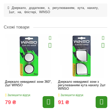
Дзеркало
,
додаткове
,
з
,
регулюванням
,
кута
,
нахилу
,
1шт
,
на
,
блістері
,
WINSO
Схожі товари
Дзеркало невидимої зони 360°,
Дзеркало невидимої зони з
2шт WINSO
регулюванням кута нахилу 2шт
WINSO
Залишити відгук
Залишити відгук
79 ₴
91 ₴