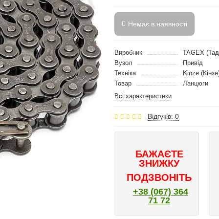
Немає в наявності
Виробник
TAGEX (Тад
Вузол
Привід
Техніка
Kinze (Кінзе
Товар
Ланцюги
Всі характеристики
Відгуків: 0
БАЖАЄТЕ
ЗНИЖКУ
ПОДЗВОНІТЬ
+38 (067) 364
71 72