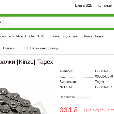
Вхід в B2B
Контакти
нспортери TAGEX (з № OEM)
Ланцюги для сівалок Kinze [Tagex]
Відгуки (0)
Питання-відповідь
(0)
алки [Kinze] Tagex
Артикул:
G3303-98
Код:
0000047979
Виробники
Tagex
№ OEM:
G3303-98 Ki
334 ₴
Ціна актуальна б