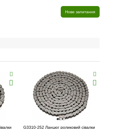
Нове запитання
івалки
G3310-252 Ланцюг роликовий сівалки
G3310-80 Л