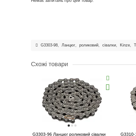
Немає запитань про цей товар.
G3303-98
,
Ланцюг
,
роликовий
,
сівалки
,
Kinze
,
T
Схожі товари
G3303-96 Ланцюг роликовий сівалки
G3310-