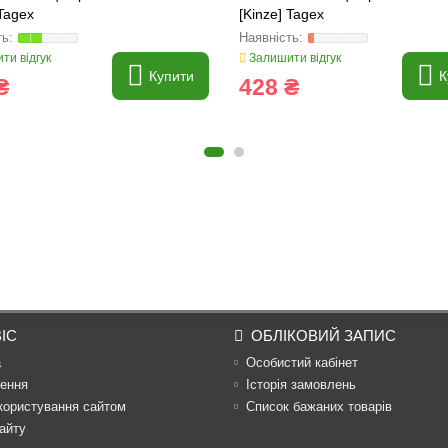
 Tagex
[Kinze] Tagex
ти відгук
Залишити відгук
Купити
К
₴
428 ₴
ІС
ОБЛІКОВИЙ ЗАПИС
а
Особистий кабінет
ення
Історія замовлень
користування сайтом
Список бажаних товарів
айту