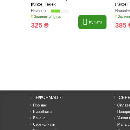
[Kinze] Tagex
[Kinze]
Залишити відгук
Залиши
Купити
325 ₴
385 
ІНФОРМАЦІЯ
СЕРВ
Про нас
Оплат
Виробники
Поверн
Вакансії
Умови 
Сертифікати
Мапа с