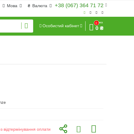
+38 (067) 364 71 72
Мова
₴
Валюта
Сума
0
Особистий кабінет
0 ₴
nze
ез відтермінування оплати