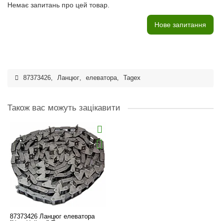
Немає запитань про цей товар.
Нове запитання
87373426
,
Ланцюг
,
елеватора
,
Tagex
Також вас можуть зацікавити
87373426 Ланцюг елеватора