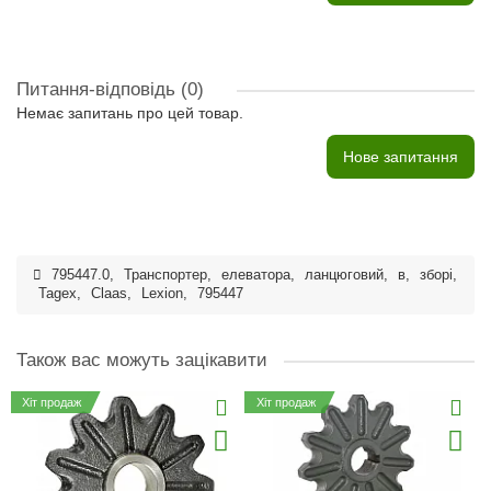
Питання-відповідь
(0)
Немає запитань про цей товар.
Нове запитання
795447.0
,
Транспортер
,
елеватора
,
ланцюговий
,
в
,
зборі
,
Tagex
,
Claas
,
Lexion
,
795447
Також вас можуть зацікавити
Хіт продаж
Хіт продаж