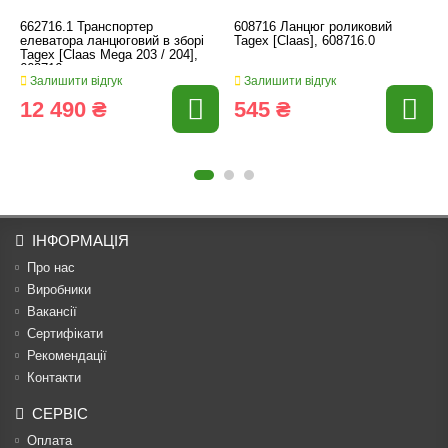
662716.1 Транспортер
608716 Ланцюг роликовий
елеватора ланцюговий в зборі
Tagex [Claas], 608716.0
Tagex [Claas Mega 203 / 204],
662716
Залишити відгук
Залишити відгук
12 490 ₴
545 ₴
ІНФОРМАЦІЯ
Про нас
Виробники
Вакансії
Сертифікати
Рекомендації
Контакти
СЕРВІС
Оплата