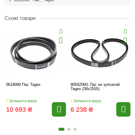
0615169
,
Пас
,
Tagex
Схожі товари
0619090 Пас Tagex
905920M1 Пас не зубчатий
Tagex (38x2555)
Залишити відгук
Залишити відгук
10 693 ₴
6 238 ₴