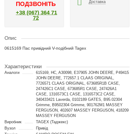
Доставка
ПОДЗВОНІТЬ
+38 (067) 364 71
72
Опис
0615169 Пас привідний V-подібний Tagex
Характеристики
Аналоги
615169, HC, A30098, E37905 JOHN DEERE, P49415
JOHN DEERE, 772657.1 CLAAS ORIGINAL,
7726571 CLAAS ORIGINAL, 673685R1B CASE,
247426С1 CASE, 673685R1 CASE, 247426A1
CASE, 1316573C1 CASE, 1316573C2 CASE,
340433421 Laverda, 0102189 GATES, B95.02304
Grimme, B9502304 Grimme, 901762M1 MASSEY
FERGUSON, 402607 MASSEY FERGUSON, 418209
MASSEY FERGUSON
Виробник
TAGEX (Таджекс)
Вузол
Привід