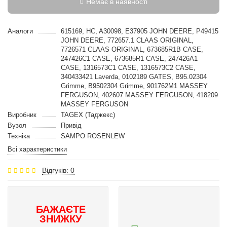
Немає в наявності
Аналоги
615169, HC, A30098, E37905 JOHN DEERE, P49415
JOHN DEERE, 772657.1 CLAAS ORIGINAL,
7726571 CLAAS ORIGINAL, 673685R1B CASE,
247426С1 CASE, 673685R1 CASE, 247426A1
CASE, 1316573C1 CASE, 1316573C2 CASE,
340433421 Laverda, 0102189 GATES, B95.02304
Grimme, B9502304 Grimme, 901762M1 MASSEY
FERGUSON, 402607 MASSEY FERGUSON, 418209
MASSEY FERGUSON
Виробник
TAGEX (Таджекс)
Вузол
Привід
Техніка
SAMPO ROSENLEW
Всі характеристики
Відгуків: 0
БАЖАЄТЕ
ЗНИЖКУ