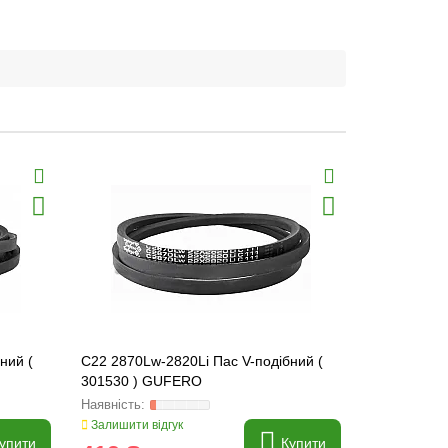
ний (
C22 2870Lw-2820Li Пас V-подібний (
C22 1270Lw
301530 ) GUFERO
301464 ) 
Залишити відгук
Залишити ві
упити
Купити