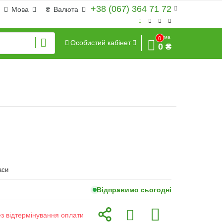
+38 (067) 364 71 72
Мова
₴
Валюта
Сума
0
Особистий кабінет
0 ₴
аси
Відправимо сьогодні
ез відтермінування оплати