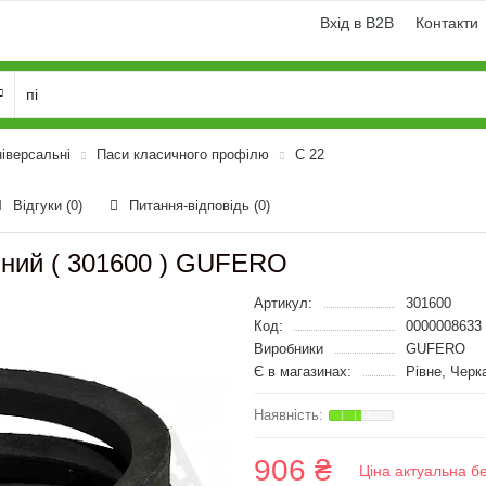
Вхід в B2B
Контакти
ніверсальні
Паси класичного профілю
C 22
Відгуки (0)
Питання-відповідь
(0)
бний ( 301600 ) GUFERO
Артикул:
301600
Код:
0000008633
Виробники
GUFERO
Є в магазинах:
Рівне, Черк
906 ₴
Ціна актуальна б