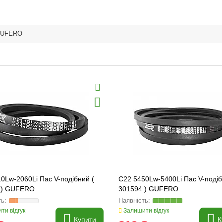
UFERO
0Lw-2060Li Пас V-подібний (
C22 5450Lw-5400Li Пас V-подіб
 ) GUFERO
301594 ) GUFERO
ти відгук
Залишити відгук
Купити
К