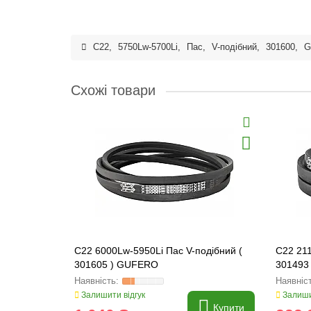
C22
,
5750Lw-5700Li
,
Пас
,
V-подібний
,
301600
,
G
Схожі товари
C22 6000Lw-5950Li Пас V-подібний (
C22 211
301605 ) GUFERO
301493
Залишити відгук
Залиши
Купити