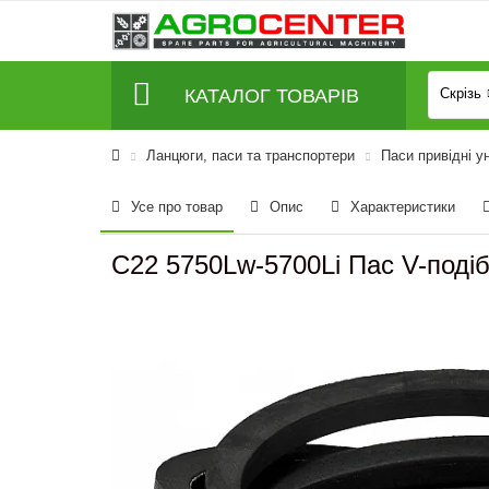
КАТАЛОГ ТОВАРІВ
Скрізь
Ланцюги, паси та транспортери
Паси привідні у
Усе про товар
Опис
Характеристики
C22 5750Lw-5700Li Пас V-поді