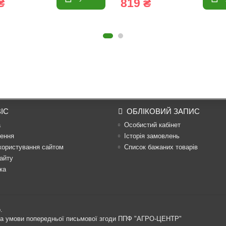
₴
819 ₴
ІС
ОБЛІКОВИЙ ЗАПИС
а
Особистий кабінет
ення
Історія замовлень
користування сайтом
Список бажаних товарів
айту
ка
.
 за умови попередньої письмової згоди ППФ "АГРО-ЦЕНТР"