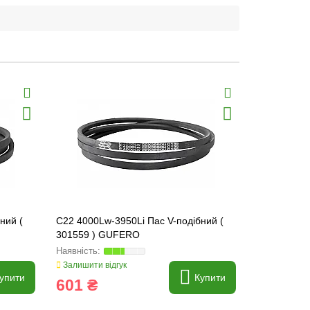
ний (
C22 4000Lw-3950Li Пас V-подібний (
C22 4100Lw
301559 ) GUFERO
301561 ) 
Залишити відгук
Залишити ві
упити
Купити
601 ₴
646 ₴