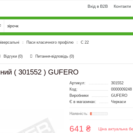
Вхід в B2B
Контакти
ніверсальні
Паси класичного профілю
C 22
Відгуки (0)
Питання-відповідь
(0)
бний ( 301552 ) GUFERO
Артикул:
301552
Код:
0000009248
Виробники
GUFERO
Є в магазинах:
Черкаси
641 ₴
Ціна актуальна б