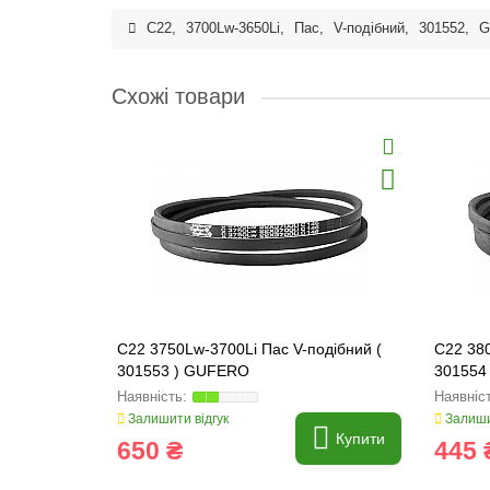
C22
,
3700Lw-3650Li
,
Пас
,
V-подібний
,
301552
,
G
Схожі товари
C22 3750Lw-3700Li Пас V-подібний (
C22 380
301553 ) GUFERO
301554
Залишити відгук
Залиши
Купити
650 ₴
445 