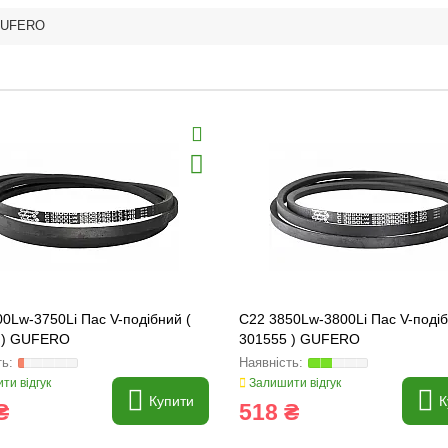
UFERO
0Lw-3750Li Пас V-подібний (
C22 3850Lw-3800Li Пас V-подіб
 ) GUFERO
301555 ) GUFERO
ти відгук
Залишити відгук
Купити
К
₴
518 ₴