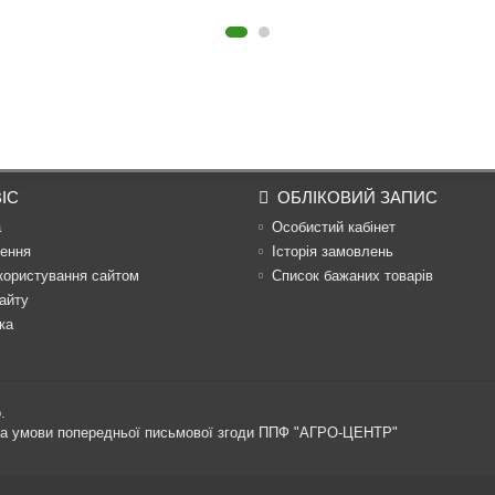
ІС
ОБЛІКОВИЙ ЗАПИС
а
Особистий кабінет
ення
Історія замовлень
користування сайтом
Список бажаних товарів
айту
ка
.
 за умови попередньої письмової згоди ППФ "АГРО-ЦЕНТР"