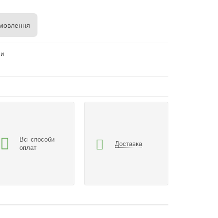
мовлення
си
Всі способи
Доставка
оплат