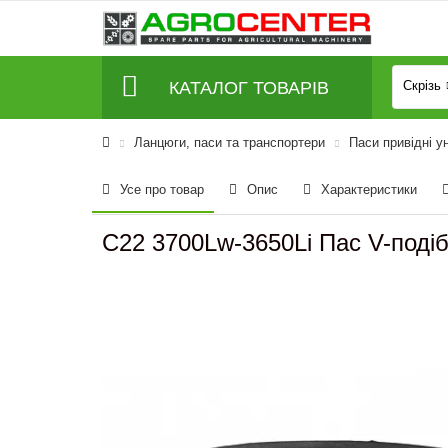
КАТАЛОГ ТОВАРІВ
Скрізь
Ланцюги, паси та транспортери
Паси привідні у
Усе про товар
Опис
Характеристики
C22 3700Lw-3650Li Пас V-поді