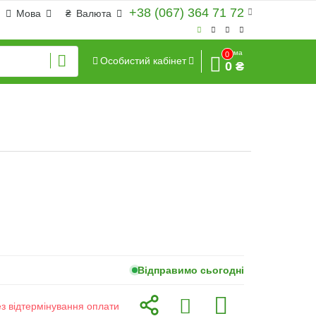
+38 (067) 364 71 72
Мова
₴
Валюта
Сума
0
Особистий кабінет
0 ₴
Відправимо сьогодні
ез відтермінування оплати