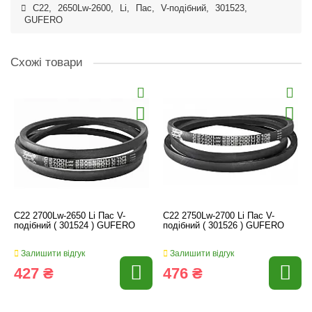
C22
,
2650Lw-2600
,
Li
,
Пас
,
V-подібний
,
301523
,
GUFERO
Схожі товари
C22 2700Lw-2650 Li Пас V-
C22 2750Lw-2700 Li Пас V-
подібний ( 301524 ) GUFERO
подібний ( 301526 ) GUFERO
Залишити відгук
Залишити відгук
427 ₴
476 ₴